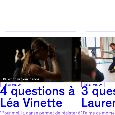
© Simon van der Zande.
Interview
Interview
4 questions à
3 que
Léa Vinette
Laure
"Pour moi, la danse permet de résister à
"J'aime ce momen