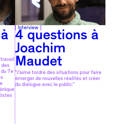
Interview
 à
4 questions à
Joachim
Maudet
travail
t des
 du 7e
"J'aime tordre des situations pour faire
es
émerger de nouvelles réalités et créer
se
du dialogue avec le public."
cénique
tistes