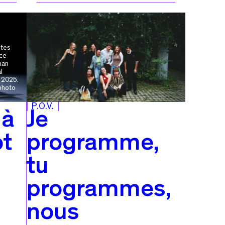
etes
ice
han
l
 2025.
photo
P.O.V.
 à
Je
ot
programme,
tu
programmes,
nous