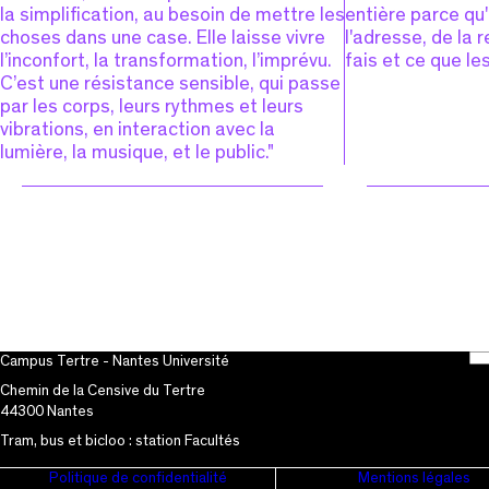
la simplification, au besoin de mettre les
entière parce qu'
choses dans une case. Elle laisse vivre
l'adresse, de la 
l’inconfort, la transformation, l’imprévu.
fais et ce que le
C’est une résistance sensible, qui passe
par les corps, leurs rythmes et leurs
vibrations, en interaction avec la
lumière, la musique, et le public."
Campus Tertre - Nantes Université
Chemin de la Censive du Tertre
44300 Nantes
Tram, bus et bicloo : station Facultés
Politique de confidentialité
Mentions légales