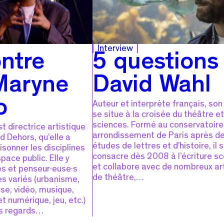
Interview
ntre
5 questions
Maryne
David Wahl
o
Auteur et interprète français, son 
se situe à la croisée du théâtre e
sciences. Formé au conservatoire
t directrice artistique
arrondissement de Paris après d
d Dehors, qu’elle a
études de lettres et d’histoire, il 
sonner les disciplines
consacre dès 2008 à l’écriture s
space public. Elle y
et collabore avec de nombreux ar
tes et penseur·euse·s
de théâtre,…
s variés (urbanisme,
nse, vidéo, musique,
t numérique, jeu, etc.)
les regards…