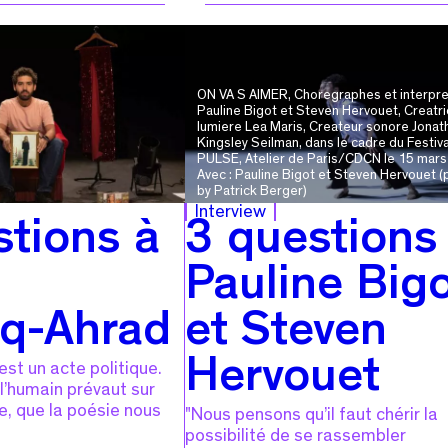
ON VA S AIMER, Choregraphes et interpr
Pauline Bigot et Steven Hervouet, Creatr
lumiere Lea Maris, Createur sonore Jonat
Kingsley Seilman, dans le cadre du Festiva
PULSE, Atelier de Paris/CDCN le 15 mars
Avec : Pauline Bigot et Steven Hervouet (
by Patrick Berger)
Interview
stions à
3 questions
Pauline Big
q-Ahrad
et Steven
Hervouet
 est un acte politique.
 l’humain prévaut sur
e, que la poésie nous
"Nous pensons qu’il faut chérir la
possibilité de se rassembler