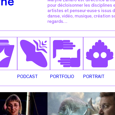
yne
Maryne Lanaro est directrice artis
pour décloisonner les disciplines e
artistes et penseur·euse·s issus 
danse, vidéo, musique, création so
regards…
PODCAST
PORTFOLIO
PORTRAIT