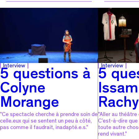
Interview
Interview
5 questions à
5 que
Colyne
Issam
Morange
Rachy
"Ce spectacle cherche à prendre soin de
"Aller au théâtre
celle.eux qui se sentent un peu à côté,
C’est-à-dire que
pas comme il faudrait, inadapté.e.s."
toute autre chos
rend vivant."