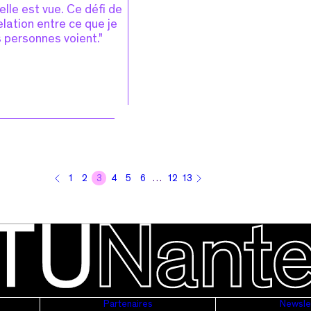
elle est vue. Ce défi de
relation entre ce que je
s personnes voient."
1
2
3
4
5
6
…
12
13
Partenaires
Newsle