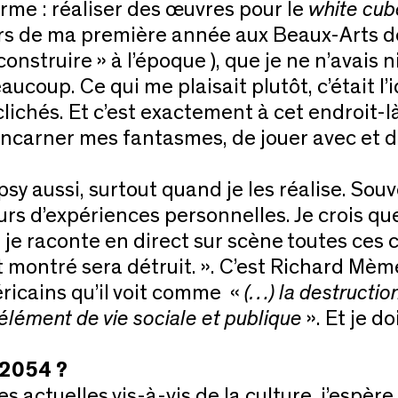
erme : réaliser des œuvres pour le
white cub
ors de ma première année aux Beaux-Arts de
struire » à l’époque ), que je ne n’avais ni l
coup. Ce qui me plaisait plutôt, c’était l’id
lichés. Et c’est exactement à cet endroit-là
incarner mes fantasmes, de jouer avec et d
 aussi, surtout quand je les réalise. Souve
rs d’expériences personnelles. Je crois qu
 et je raconte en direct sur scène toutes ce
t montré sera détruit. ». C’est Richard Mèm
ricains qu’il voit comme «
(…) la destructi
élément de vie sociale et publique
». Et je 
 2054 ?
 actuelles vis-à-vis de la culture, j’espère 