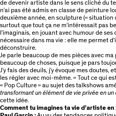
de devenir artiste dans le sens cliché du t
n’ai pas été admis en classe de peinture l
deuxième année, en sculpture (« situation con
surtout que tout ça ne m’intéressait pas beau
l’imaginais, en jouant avec humour de ses c
nécessaire dans ma vie : elle me permet d’
déconstruire.
Je parle beaucoup de mes pièces avec ma psy
beaucoup de choses, puisque je pars toujou
J’y fais des deuils, j’y évoque mes doutes,
les régler avec moi-même. « Tout ce qui es
« Pop Culture » au sujet des talkshows amé
transformant un élément de vie privée en un 
cette idée.
Comment tu imagines ta vie d’artiste en
Paul Garcin :
Au vu des tendances politiques