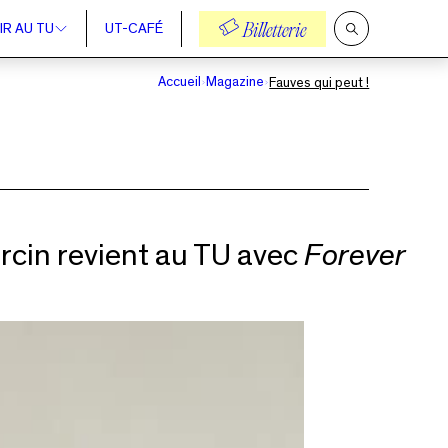
IR AU TU
UT-CAFÉ
Billetterie
Ouvrir
la
recherche
Accueil
Magazine
Fauves qui peut !
arcin revient au TU avec
Forever