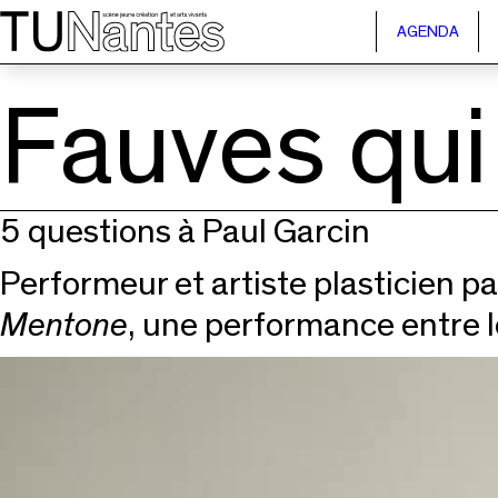
Passer directement à la navigation
Passer directement au contenu principal
AGENDA
Fauves qui 
5 questions à Paul Garcin
Performeur et artiste plasticien p
Mentone
, une performance entre le