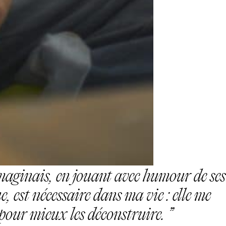
l’imaginais, en jouant avec humour de ses
e, est nécessaire dans ma vie : elle me
 pour mieux les déconstruire.