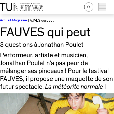
Passer directement à la navigation
Passer directement au contenu principal
Ouvrir
la
recherche
Accueil
Magazine
FAUVES qui peut
FAUVES qui peut
3 questions à Jonathan Poulet
Performeur, artiste et musicien,
Jonathan Poulet n’a pas peur de
mélanger ses pinceaux ! Pour le festival
FAUVES, il propose une maquette de son
futur spectacle,
La météorite normale
!