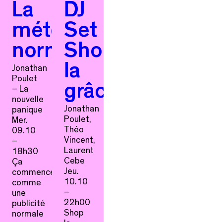
La
DJ
météorite
Set
normale
Shop
la
Jonathan
Poulet
grâce
– La
nouvelle
Jonathan
panique
Poulet,
Mer.
Théo
09.10
Vincent,
–
Laurent
18h30
Cebe
Ça
Jeu.
commence
10.10
comme
–
une
22h00
publicité
Shop
normale