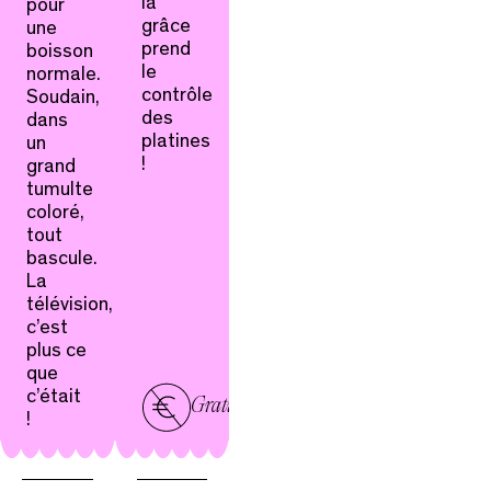
la
pour
grâce
une
prend
boisson
le
normale.
contrôle
Soudain,
des
dans
platines
un
!
grand
tumulte
coloré,
tout
bascule.
La
télévision,
c’est
plus ce
que
c’était
Gratuit
!