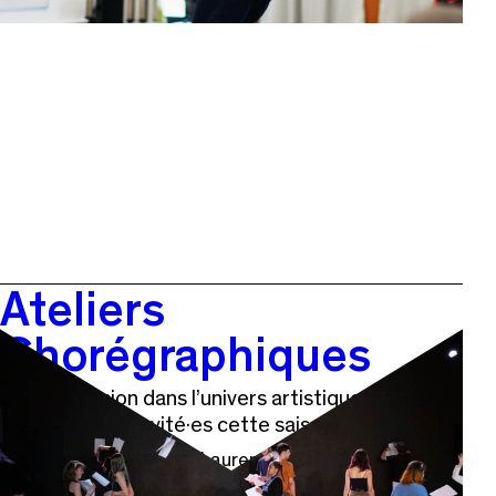
Ateliers
Chorégraphiques
Une immersion dans l’univers artistique des
chorégraphes invité·es cette saison
Avec les chorégraphes Laurent Cebe, Pauline Bigot
et Steven Hervouet et Joachim Maudet.