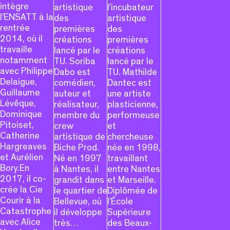
intègre
artistique
l’incubateur
l’ENSATT à la
des
artistique
rentrée
premières
des
2014, où il
créations
premières
travaille
lancé par le
créations
notamment
TU. Soriba
lancé par le
avec Philippe
Dabo est
TU. Mathilde
Delaigue,
comédien,
Dantec est
Guillaume
auteur et
une artiste
Lévêque,
réalisateur,
plasticienne,
Dominique
membre du
performeuse
Pitoiset,
crew
et
Catherine
artistique de
chercheuse
Hargreaves
Biche Prod.
née en 1998,
et Aurélien
Né en 1997
travaillant
Bory.En
à Nantes, il
entre Nantes
2017, il co-
grandit dans
et Marseille.
crée la Cie
le quartier de
Diplômée de
Courir à la
Bellevue, où
l’École
Catastrophe
il développe
Supérieure
avec Alice
très…
des Beaux-