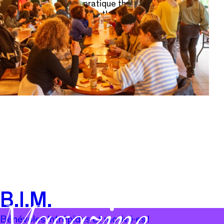
Un atelier régulier de pratique théâtrale qui
questionne les liens entre théâtre et politique., avec
le metteur en scène Clément Pascaud.
Payant / Ouvert à tous sur inscription.
Changez de vie !
B.I.M.
Bénévoles Intrépides et motivé·es !