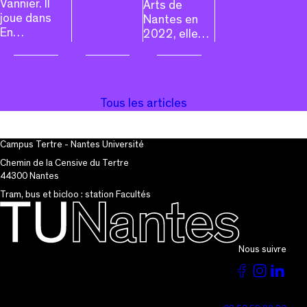
Vannier. Il
Arts de
joue dans
Nantes en
En…
2022, elle…
Tous les articles
Campus Tertre - Nantes Université
Chemin de la Censive du Tertre
44300 Nantes
Tram, bus et bicloo : station Facultés
Nous suivre
Voir
Voir
Vo
la
la
la