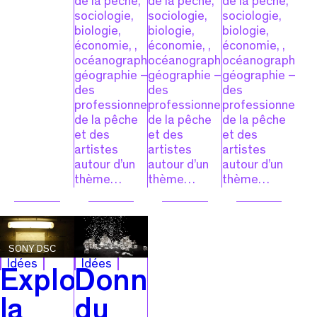
de la pêche,
de la pêche,
de la pêche,
sociologie,
sociologie,
sociologie,
biologie,
biologie,
biologie,
économie, ,
économie, ,
économie, ,
océanographie,
océanographie,
océanographie,
géographie –
géographie –
géographie –
des
des
des
professionnels
professionnels
professionnels
de la pêche
de la pêche
de la pêche
et des
et des
et des
artistes
artistes
artistes
autour d’un
autour d’un
autour d’un
thème…
thème…
thème…
SONY DSC
Idées
Idées
Explorer
Donner
la
du