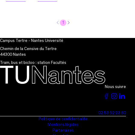
1
Campus Tertre - Nantes Université
Chemin de la Censive du Tertre
44300 Nantes
Tram, bus et bicloo : station Facultés
Nous suivre
Voir
Voir
Vo
la
la
la
02 53 52 23 80
page
page
pa
Politique de confidentialité
Mentions légales
du
du
du
Partenaires