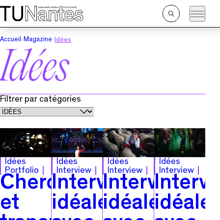
Passer directement à la navigation
Passer directement au contenu principal
Ouvrir
la
recherche
Accueil
Magazine
Idées
Idées
Filtrer par catégories
Idées
Idées
Idées
Idées
Portfolio
Interview
Interview
Interview
Chercher
Interview
Interview
Interv
et
idéale
idéale
idéale