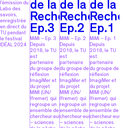
de la
de la
de la
l'émission du
Labo des
Recherche,
Recherche,
Recher
savoirs,
enregistrée
Ep.3
Ep.2
Ep.1
en direct du
TU pendant
MiMi – Ep. 3
MiMi – Ep. 2
MiMi – Ep. 1
le festival
Depuis
Depuis
Depuis
IDÉAL 2024
2018, le TU
2018, le TU
2018, le TU
est
est
est
partenaire
partenaire
partenaire
du groupe de
du groupe de
du groupe de
réflexion
réflexion
réflexion
ImagiMer et
ImagiMer et
ImagiMer et
du projet
du projet
du projet
MIMI (UN/
MIMI (UN/
MIMI (UN/
Ifremer) qui
Ifremer) qui
Ifremer) qui
regroupe un
regroupe un
regroupe un
ensemble de
ensemble de
ensemble de
chercheur·euses
chercheur·euses
chercheur·euses
– sciences
– sciences
– sciences