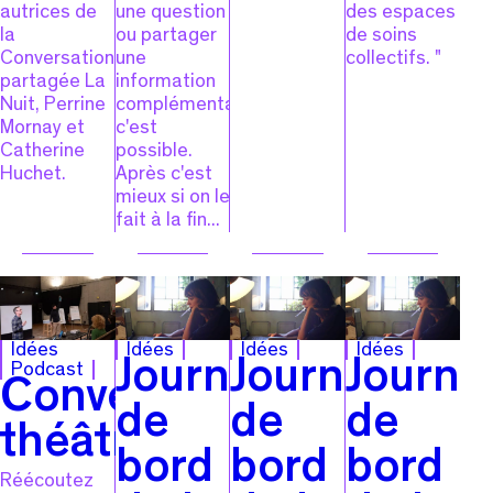
autrices de
une question
des espaces
la
ou partager
de soins
Conversation
une
collectifs. "
partagée La
information
Nuit, Perrine
complémentaire,
Mornay et
c'est
Catherine
possible.
Huchet.
Après c'est
mieux si on le
fait à la fin...
Idées
Idées
Idées
Idées
Journal
Journal
Journa
Podcast
Conversations
de
de
de
théâtrales
bord
bord
bord
Réécoutez