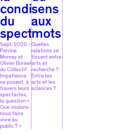
condition
sens
du
aux
spectateur
mots
Sept. 2020 -
Quelles
Perrine
relations se
Mornay et
tissent entre
Olivier Boréel
arts et
du Collectif
recherche ?
Impatience
Entre les
se posent, à
arts et les
travers leurs
sciences ?
spectacles,
la question «
Que voulons-
nous faire
vivre au
public ? »