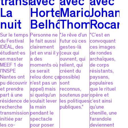
transmettre
avec
avec
avec
La
Hortense
Marion
Johan
nuit
Belhôte
Thomas
Rocard
Sur le temps
Personne ne
"Je rêve d’un
"C’est en
du Festival
le fait aussi
futur où ces
convoquant
IDÉAL, des
clairement
gestes-là
ces images
étudiant·es
(et en vrai il y
(ceux qui
de rondes
en master
a des
ouvrent, qui
archaïques,
MEEF 1 de
moments où
relient, qui
de corps
l'INSPE
ce serait
créent du
résistants,
Nantes ont
relou donc ça
possible)
paysans,
pu découvrir
n'est pas un
sont
populaires
et prendre
appel) mais
reconnus,
que le rituel
part à une
si quelqu'un
soutenus par
opère et
résidence de
voulait lever
les politiques
c’est ainsi
recherche
la main
publiques."
qu’une
transmission
pendant le
chenille, une
initiée par
spectacle
farandole
les co-
pour poser
deviennent