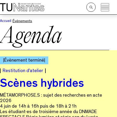
Passer directement à la navigation
Passer directement au contenu principal
Ouvrir
la
recherche
Accueil
Événements
Agenda
Évènement terminé
Restitution d'atelier
Scènes hybrides
MÉTAMORPHOSE.S : sujet des recherches en acte
2026
4 juin de 14h à 16h puis de 18h à 21h
Les étudiant·es de troisième année du DNMADE