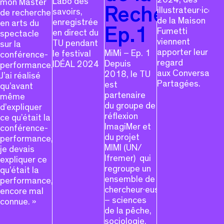
Labo des
mon Master
illustrateur·ices
Recherche,
savoirs,
de recherche
de la Maison
enregistrée
en arts du
Ep.1
Fumetti
en direct du
spectacle
viennent
TU pendant
sur la
apporter leur
MiMi – Ep. 1
le festival
conférence-
regard
Depuis
IDÉAL 2024
performance.
aux Conversatio
2018, le TU
J’ai réalisé
Partagées.
est
qu’avant
partenaire
même
du groupe de
d’expliquer
réflexion
ce qu’était la
ImagiMer et
conférence-
du projet
performance,
MIMI (UN/
je devais
Ifremer) qui
expliquer ce
regroupe un
qu’était la
ensemble de
performance,
chercheur·euses
encore mal
– sciences
connue. »
de la pêche,
sociologie,