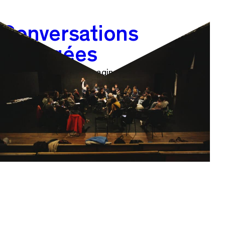
Conversations
Partagées
Ou l’art d’hybrider des imaginaires et composer des
savoirs entre artistes et·chercheur·ses.
en savoir plus