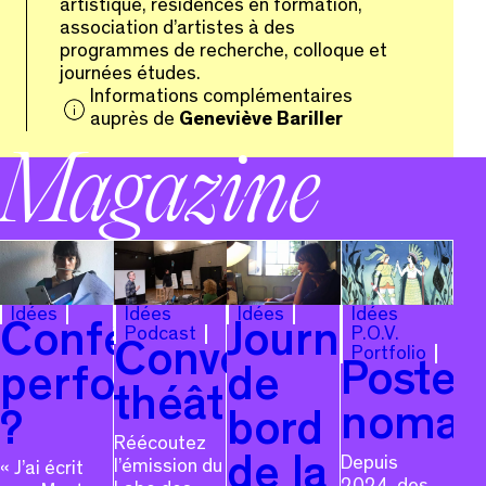
artistique, résidences en formation,
association d’artistes à des
programmes de recherche, colloque et
journées études.
Informations complémentaires
auprès de
Geneviève Bariller
Magazine
Idées
Idées
Idées
Idées
Conférences-
Journal
Podcast
P.O.V.
Conversations
Portfolio
Poster
performances
de
théâtrales
nomad
?
bord
Réécoutez
Depuis
de la
l’émission du
« J’ai écrit
2024, des