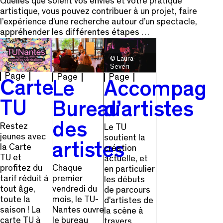
Quelles que soient vos envies et votre pratique
artistique, vous pouvez contribuer à un projet, faire
l’expérience d’une recherche autour d’un spectacle,
appréhender les différentes étapes …
© Laura
Severi
Page
Page
Page
Carte
Le
Accompagn
TU
Bureau
d’artistes
des
Restez
Le TU
jeunes avec
soutient la
artistes
la Carte
création
TU et
actuelle, et
Chaque
profitez du
en particulier
premier
tarif réduit à
les débuts
vendredi du
tout âge,
de parcours
mois, le TU-
toute la
d’artistes de
Nantes ouvre
saison ! La
la scène à
le bureau
carte TU à
travers