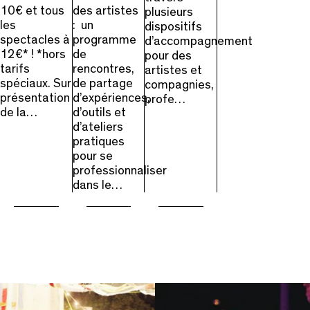
des artistes
10€ et tous
plusieurs
: un
les
dispositifs
programme
spectacles à
d’accompagnement
de
12€* ! *hors
pour des
rencontres,
tarifs
artistes et
de partage
spéciaux. Sur
compagnies,
d’expériences,
présentation
profe…
d’outils et
de la…
d’ateliers
pratiques
pour se
professionnaliser
dans le…