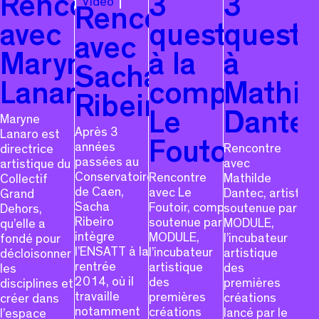
Rencontre
3
3
Vidéo
Rencontre
avec
questions
questi
avec
Maryne
à la
à
Sacha
Lanaro
compagnie
Mathil
Ribeiro
Le
Dante
Maryne
Après 3
Lanaro est
Foutoir
années
Rencontre
directrice
passées au
avec
artistique du
Conservatoire
Rencontre
Mathilde
Collectif
de Caen,
avec Le
Dantec, artiste
Grand
Sacha
Foutoir, compagnie
soutenue par
Dehors,
Ribeiro
soutenue par
MODULE,
qu’elle a
intègre
MODULE,
l’incubateur
fondé pour
l’ENSATT à la
l’incubateur
artistique
décloisonner
rentrée
artistique
des
les
2014, où il
des
premières
disciplines et
travaille
premières
créations
créer dans
notamment
créations
lancé par le
l’espace