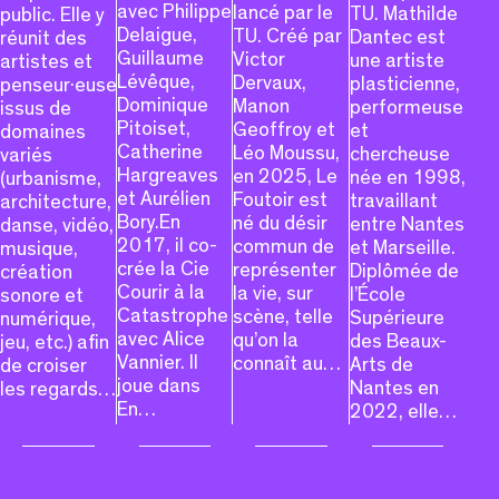
avec Philippe
lancé par le
TU. Mathilde
public. Elle y
Delaigue,
TU. Créé par
Dantec est
réunit des
Guillaume
Victor
une artiste
artistes et
Lévêque,
Dervaux,
plasticienne,
penseur·euse·s
Dominique
Manon
performeuse
issus de
Pitoiset,
Geoffroy et
et
domaines
Catherine
Léo Moussu,
chercheuse
variés
Hargreaves
en 2025, Le
née en 1998,
(urbanisme,
et Aurélien
Foutoir est
travaillant
architecture,
Bory.En
né du désir
entre Nantes
danse, vidéo,
2017, il co-
commun de
et Marseille.
musique,
crée la Cie
représenter
Diplômée de
création
Courir à la
la vie, sur
l’École
sonore et
Catastrophe
scène, telle
Supérieure
numérique,
avec Alice
qu’on la
des Beaux-
jeu, etc.) afin
Vannier. Il
connaît au…
Arts de
de croiser
joue dans
Nantes en
les regards…
En…
2022, elle…