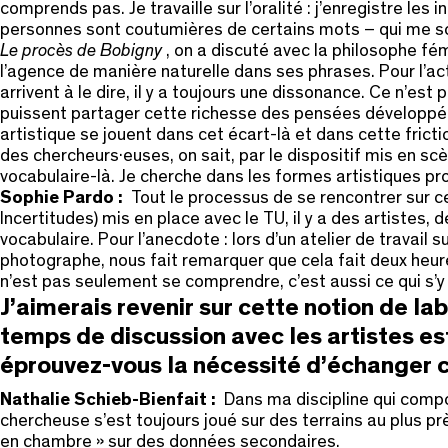
comprends pas. Je travaille sur l’oralité : j’enregistre les
personnes sont coutumières de certains mots – qui me so
Le procès de Bobigny
, on a discuté avec la philosophe fé
l’agence de manière naturelle dans ses phrases. Pour l’ac
arrivent à le dire, il y a toujours une dissonance. Ce n’est
puissent partager cette richesse des pensées développées 
artistique se jouent dans cet écart-là et dans cette fricti
des chercheurs·euses, on sait, par le dispositif mis en scè
vocabulaire-là. Je cherche dans les formes artistiques pro
Sophie Pardo :
Tout le processus de se rencontrer sur c
Incertitudes) mis en place avec le TU, il y a des artistes, d
vocabulaire. Pour l’anecdote : lors d’un atelier de travail 
photographe, nous fait remarquer que cela fait deux heure
n’est pas seulement se comprendre, c’est aussi ce qui s’y 
J’aimerais revenir sur cette notion de lab
temps de discussion avec les artistes est
éprouvez-vous la nécessité d’échanger 
Nathalie Schieb-Bienfait :
Dans ma discipline qui compor
chercheuse s’est toujours joué sur des terrains au plus pr
en chambre » sur des données secondaires.