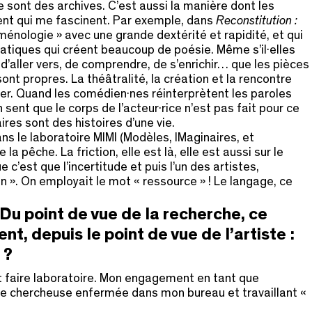
 ce sont des archives. C’est aussi la manière dont les
ent qui me fascinent. Par exemple, dans
Reconstitution :
ménologie » avec une grande dextérité et rapidité, et qui
ratiques qui créent beaucoup de poésie. Même s’il·elles
é d’aller vers, de comprendre, de s’enrichir… que les pièces
t propres. La théâtralité, la création et la rencontre
iciter. Quand les comédien·nes réinterprètent les paroles
sent que le corps de l’acteur·rice n’est pas fait pour ce
res sont des histoires d’une vie.
s le laboratoire MIMI (Modèles, IMaginaires, et
a pêche. La friction, elle est là, elle est aussi sur le
c’est que l’incertitude et puis l’un des artistes,
n ». On employait le mot « ressource » ! Le langage, ce
 Du point de vue de la recherche, ce
t, depuis le point de vue de l’artiste :
 ?
ut faire laboratoire. Mon engagement en tant que
 une chercheuse enfermée dans mon bureau et travaillant «