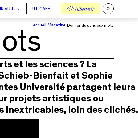
IR AU TU
UT-CAFÉ
Billetterie
Ouvrir
la
recherche
Accueil
Magazine
Donner du sens aux mots
ots
rts et les sciences ? La
Schieb-Bienfait et Sophie
es Université partagent leurs
ur projets artistiques ou
 inextricables, loin des clichés.