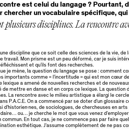
contre est celui du langage ? Pourtant, d
ler chercher un vocabulaire spécifique, qu
lusieurs disciplines. La rencontre avec 
 à une discipline que ce soit celle des sciences de la vie, de
travail. Mon prisme est un peu déformé, car je suis intére
y réfléchissent et qu’ils font des recherches.
 que je mène, la question du langage se pose : comment c
s importants comme « l’incertitude » qui est mon cœur de
Ce lexique a amené de nouvelles recherches et de nouveaux
sé de mettre en danse et en corps ce lexique. La question 
 La rencontre avec le milieu artistique a élargi le cercle d
ans P.A.C.E. On a commencé par se doter d’un glossaire c
i d’historien·nes, de sociologues, de chercheuses en art
ire… ou… je cherche le mot que vous venez d’employer : u
en commun. En tout cas, je ne commence pas par faire quel
fascination esthétique. J’assume complètement de ne pas c