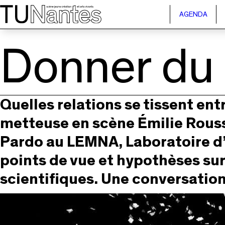
Passer directement à la navigation
Passer directement au contenu principal
AGENDA
Donner du 
Quelles relations se tissent entr
metteuse en scène Émilie Rouss
Pardo au LEMNA, Laboratoire d
points de vue et hypothèses sur
scientifiques. Une conversation 