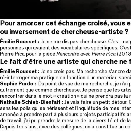
Pour amorcer cet échange croisé, vous es
ou inversement de chercheuse-artiste ?
Émilie Rousset :
Je ne me dis pas chercheuse. C’est ma p
personnes qui avaient des vocabulaires spécifiques. C’es
Pierre Pica pour la pièce
Rencontre avec Pierre Pica
(2018
Le fait d’être une artiste qui cherche ne
Émilie Rousset :
Je ne crois pas. Ma recherche s’ancre dan
ré-interroger ma pratique en fonction d’un matériau spéci
Sophie Pardo :
Du point de vue de ma recherche, je n’ai p
autrement que comme chercheuse. Je pense que les artistes
rencontrer dans le mot « création » qui ne prendra pas la
Nathalie Schieb-Bienfait :
Je vais faire un petit détou
sens les poils qui se hérissent et l’inquiétude de mes interl
amenée à prendre part à plusieurs projets participatifs a
de travail, j’ai pu prendre la mesure de la diversité et de 
Depuis trois ans, avec des collègues, on a constitué un co