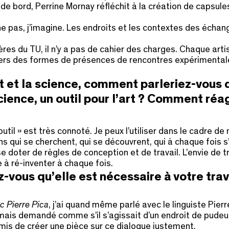
de bord, Perrine Mornay réfléchit à la création de capsule
he pas, j’imagine. Les endroits et les contextes des échan
es du TU, il n’y a pas de cahier des charges. Chaque artist
, vers des formes de présences de rencontres expérimental
et la science, comment parleriez-vous de 
science, un outil pour l’art ? Comment réa
outil » est très connoté. Je peux l’utiliser dans le cadre
s qui se cherchent, qui se découvrent, qui à chaque fois s’
doter de règles de conception et de travail. L’envie de t
e à ré-inventer à chaque fois.
z-vous qu’elle est nécessaire à votre trav
c Pierre Pica
, j’ai quand même parlé avec le linguiste Pier
jamais demandé comme s’il s’agissait d’un endroit de pude
 permis de créer une pièce sur ce dialogue justement.