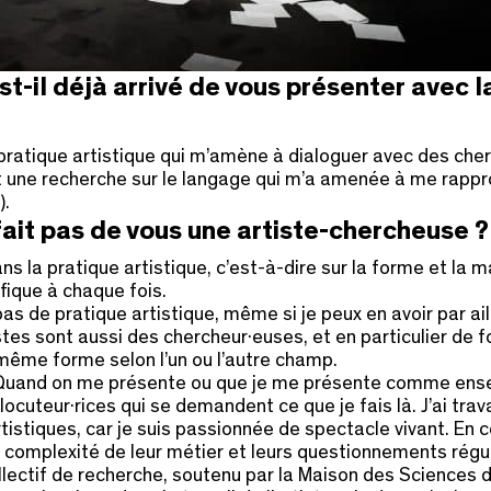
t-il déjà arrivé de vous présenter avec 
ratique artistique qui m’amène à dialoguer avec des cher
t une recherche sur le langage qui m’a amenée à me rappr
).
 fait pas de vous une artiste-chercheuse ?
s la pratique artistique, c’est-à-dire sur la forme et la ma
fique à chaque fois.
as de pratique artistique, même si je peux en avoir par ail
 sont aussi des chercheur·euses, et en particulier de form
 même forme selon l’un ou l’autre champ.
r. Quand on me présente ou que je me présente comme ens
ocuteur·rices qui se demandent ce que je fais là. J’ai travai
rtistiques, car je suis passionnée de spectacle vivant. En
la complexité de leur métier et leurs questionnements réguli
llectif de recherche, soutenu par la Maison des Sciences d