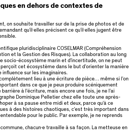
fiques en dehors de contextes de
 on souhaite travailler sur de la prise de photos et de
mandant qu’il·elles précisent ce qu’il·elles jugent être
ensible.
ientifique pluridisciplinaire COSELMAR (Compréhension
ion et la Gestion des Risques). La collaboration au long
 de socio-écosystème marin et d’incertitude, on ne peut
on perçoit cet écosystème dans le but d’orienter la manière
e influence sur les imaginaires.
er complètement lieu à une écriture de pièce… même si l’on
 important dans ce que je peux produire scéniquement
arrière à l’écriture, mais encore une fois, je ne l’ai
raphe Dominique Pelletier chez elle toute une après-
 choper à sa pause entre midi et deux, parce qu’à ce
dues à des histoires chaotiques, c’est très important dans
 entendable pour le public. Par exemple, je ne reprends
ion commune, chacun·e travaille à sa façon. La metteuse en