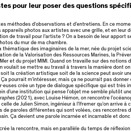
tes pour leur poser des questions spéci
es méthodes d’observations et d’entretiens. En ce moment,
ppareils photos aux artistes avec une grille, et en leur de
ion de travail pour l’artiste ? On a besoin de leur apport s
 photos du mur de ma chambre.
 thématique des imaginaires de la mer, née du projet sc
tion de la Valorisation des Ressources Marines, la Prévent
iMer et du projet MIMI. Quand on travaille sur des notions
 On voulait se mettre au travail à travers la manière dont 
soit la création artistique soit de la science peut avoir un
e. Ça pourrait m’intéresser, mais ça ne pourrait pas donn
ur·euses crée un type de dialogue spécifique qui est très
n d’une institution qui pense l’objet me semble plutôt une b
raphes
(2021), avec Louise Hémon, on rencontre l’océanog
 celle de Julien Simon, ingénieur à l’Ifremer qu’on arrive à
es de paroles différentes qui sont volées, ces rencontres 
ain. Ça devient une parole incarnée et incarnable et donc
ui crée la rencontre, mais en parallèle du temps de réflex