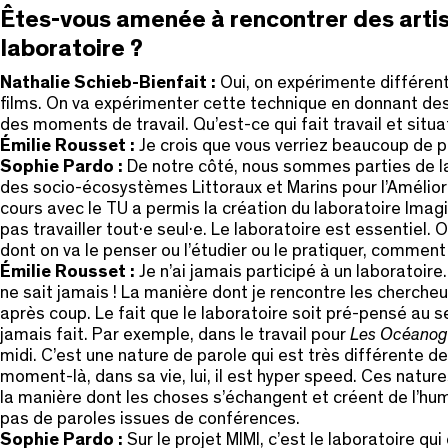
Êtes-vous amenée à rencontrer des artis
laboratoire ?
Nathalie Schieb-Bienfait :
Oui, on expérimente différent
films. On va expérimenter cette technique en donnant des a
des moments de travail. Qu’est-ce qui fait travail et situat
Émilie Rousset :
Je crois que vous verriez beaucoup de
Sophie Pardo :
De notre côté, nous sommes parties de la
des socio-écosystèmes Littoraux et Marins pour l’Améliora
cours avec le TU a permis la création du laboratoire Imag
pas travailler tout·e seul·e. Le laboratoire est essentiel.
dont on va le penser ou l’étudier ou le pratiquer, comment 
Émilie Rousset :
Je n’ai jamais participé à un laboratoir
ne sait jamais ! La manière dont je rencontre les cherche
après coup. Le fait que le laboratoire soit pré-pensé au sei
jamais fait. Par exemple, dans le travail pour
Les
Océanog
midi. C’est une nature de parole qui est très différente de
moment-là, dans sa vie, lui, il est hyper speed. Ces natur
la manière dont les choses s’échangent et créent de l’hum
pas de paroles issues de conférences.
Sophie Pardo :
Sur le projet MIMI, c’est le laboratoire q