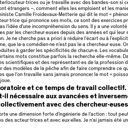
 interlocuteur·trices ou je travaille avec des bandes-son si
nt étrangers –, comment elles les emploient et les mani
ministe Camille Froidevaux-Metterie qui dit le mot « phéno
teur·trice qui prononce ses mots, ce sont des exercices p
 pas l’idée d’une incompréhension du sens. Il y a une volont
par les chercheur·euses depuis des années et qui leur son
on. Je ne cherche pas a priori à réduire l’écart ou à l’expl
ne, que le·a comédien·ne n’est pas le·a chercheur·euse. On 
duites à garder les spécificités de chacun·e. Les vocabulai
ertains mots constitue parfois la recherche elle-même. Dan
es scientifiques et des représentant·es de la profession de l
sur des modèles de la pêche afin de faire comprendre ce que 
s que l’on travaille sans jamais prononcer le mot « poisso
joue.
oratoire et ce temps de travail collectif.
-il nécessaire aux avancées et inversemen
collectivement avec des chercheur·euses
te une dimension forte d’ingénierie de l’action : tout pe
ès des acteur·trices et avec eux·elles. Je n’ai jamais été