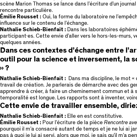
scène Marion Thomas se lance dans l’écriture d’un journal 
rencontre particulière.
Émilie Rousset :
Oui, la forme du laboratoire ne l’empêc
influence sur le contenu de l’échange.
Nathalie Schieb-Bienfait :
Dans les laboratoires éphémèr
participant·es. Cette envie d’aller vers le hors-les-murs
quelques années.
Dans ces contextes d’échange entre l’art 
outil pour la science et inversement, la 
» ?
Nathalie Schieb-Bienfait :
Dans ma discipline, le mot « 
travail de création. Je parlerais de démarche avec des gen
apprendre à créer, à faire un cheminement commun et à se 
temporalité est longue. Les rapports sont à inventer, voir
Cette envie de travailler ensemble, dirie
Nathalie Schieb-Bienfait :
Elle en est constitutive.
Émilie Rousset :
Pour l’écriture de la pièce
Rencontre ave
pourquoi il m’a consacré autant de temps et je ne lui ai 
pas à quoi je lui ai servi, alors que moi, je sais qu’il m’a