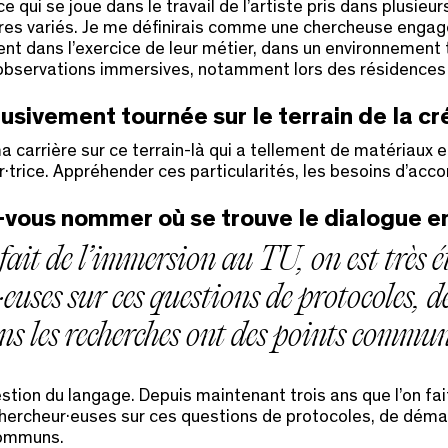
ui se joue dans le travail de l’artiste pris dans plusieur
res variés. Je me définirais comme une chercheuse engagée. 
nt dans l’exercice de leur métier, dans un environnement 
des observations immersives, notamment lors des résidence
usivement tournée sur le terrain de la cr
 ma carrière sur ce terrain-là qui a tellement de matériaux
pteur·trice. Appréhender ces particularités, les besoins d
z-vous nommer où se trouve le dialogue en
fait de l’immersion au TU, on est très 
·euses sur ces questions de protocoles, d
s les recherches ont des points commun
estion du langage. Depuis maintenant trois ans que l’on fa
chercheur·euses sur ces questions de protocoles, de démar
communs.