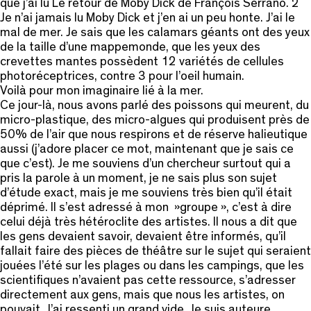
que j’ai lu Le retour de Moby Dick de François Serrano. 2
Je n’ai jamais lu Moby Dick et j’en ai un peu honte. J’ai le
mal de mer. Je sais que les calamars géants ont des yeux
de la taille d’une mappemonde, que les yeux des
crevettes mantes possèdent 12 variétés de cellules
photoréceptrices, contre 3 pour l’oeil humain.
Voilà pour mon imaginaire lié à la mer.
Ce jour-là, nous avons parlé des poissons qui meurent, du
micro-plastique, des micro-algues qui produisent près de
50% de l’air que nous respirons et de réserve halieutique
aussi (j’adore placer ce mot, maintenant que je sais ce
que c’est). Je me souviens d’un chercheur surtout qui a
pris la parole à un moment, je ne sais plus son sujet
d’étude exact, mais je me souviens très bien qu’il était
déprimé. Il s’est adressé à mon »groupe », c’est à dire
celui déjà très hétéroclite des artistes. Il nous a dit que
les gens devaient savoir, devaient être informés, qu’il
fallait faire des pièces de théâtre sur le sujet qui seraient
jouées l’été sur les plages ou dans les campings, que les
scientifiques n’avaient pas cette ressource, s’adresser
directement aux gens, mais que nous les artistes, on
pouvait. J’ai ressenti un grand vide. Je suis auteure,