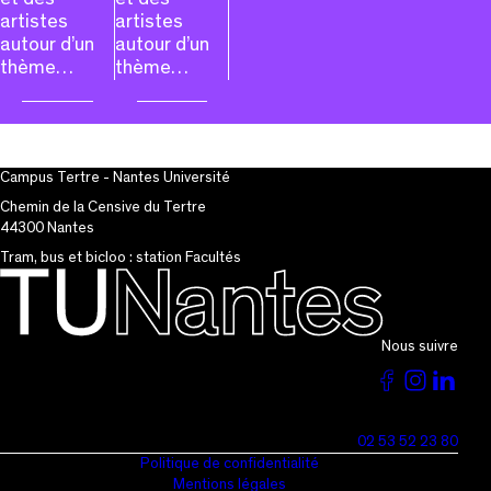
artistes
artistes
autour d’un
autour d’un
thème…
thème…
Campus Tertre - Nantes Université
Chemin de la Censive du Tertre
44300 Nantes
Tram, bus et bicloo : station Facultés
Nous suivre
Voir
Voir
Vo
la
la
la
02 53 52 23 80
page
page
pa
Politique de confidentialité
Mentions légales