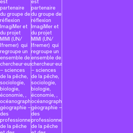
est
est
partenaire
partenaire
du groupe de
du groupe de
réflexion
réflexion
ImagiMer et
ImagiMer et
du projet
du projet
MIMI (UN/
MIMI (UN/
Ifremer) qui
Ifremer) qui
regroupe un
regroupe un
ensemble de
ensemble de
chercheur·euses
chercheur·euses
– sciences
– sciences
de la pêche,
de la pêche,
sociologie,
sociologie,
biologie,
biologie,
économie, ,
économie, ,
océanographie,
océanographie,
géographie –
géographie –
des
des
professionnels
professionnels
de la pêche
de la pêche
et des
et des