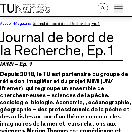
Passer directement à la navigation
Passer directement au contenu principal
Ouvrir
la
recherche
Accueil
Magazine
Journal de bord de la Recherche, Ep.1
Journal de bord de
la Recherche, Ep.1
MiMi – Ep. 1
Depuis 2018, le TU est partenaire du groupe de
réflexion ImagiMer et du projet MIMI (UN/
Ifremer) qui regroupe un ensemble de
chercheur·euses – sciences de la pêche,
sociologie, biologie, économie, , océanographie,
géographie – des professionnels de la pêche et
des artistes autour d’un thème commun : les
imaginaires de la mer et leurs relations aux
sciences. Marion Thomas est comédienne et