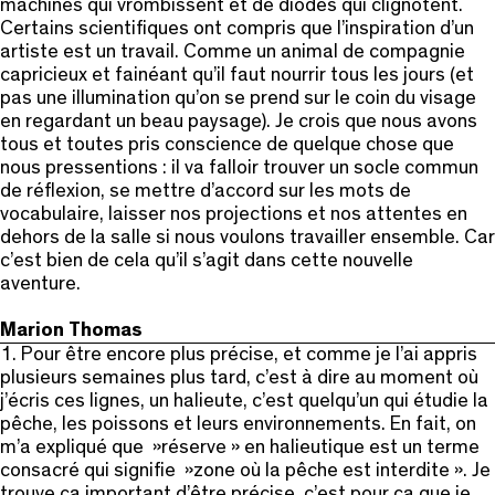
machines qui vrombissent et de diodes qui clignotent.
Certains scientifiques ont compris que l’inspiration d’un
artiste est un travail. Comme un animal de compagnie
capricieux et fainéant qu’il faut nourrir tous les jours (et
pas une illumination qu’on se prend sur le coin du visage
en regardant un beau paysage). Je crois que nous avons
tous et toutes pris conscience de quelque chose que
nous pressentions : il va falloir trouver un socle commun
de réflexion, se mettre d’accord sur les mots de
vocabulaire, laisser nos projections et nos attentes en
dehors de la salle si nous voulons travailler ensemble. Car
c’est bien de cela qu’il s’agit dans cette nouvelle
aventure.
Marion Thomas
1. Pour être encore plus précise, et comme je l’ai appris
plusieurs semaines plus tard, c’est à dire au moment où
j’écris ces lignes, un halieute, c’est quelqu’un qui étudie la
pêche, les poissons et leurs environnements. En fait, on
m’a expliqué que »réserve » en halieutique est un terme
consacré qui signifie »zone où la pêche est interdite ». Je
trouve ça important d’être précise, c’est pour ça que je