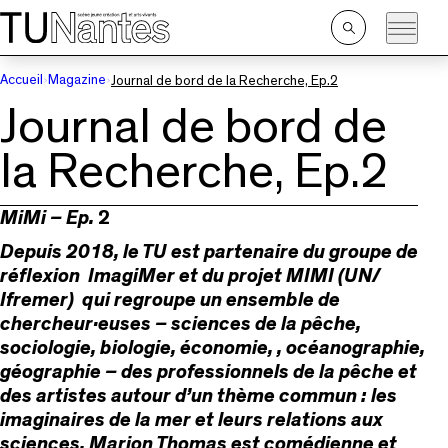
Passer directement à la navigation
Passer directement au contenu principal
Ouvrir
la
recherche
Accueil
Magazine
Journal de bord de la Recherche, Ep.2
Journal de bord de
la Recherche, Ep.2
MiMi – Ep.
2
Depuis 2018, le TU est partenaire du groupe de
réflexion ImagiMer et du projet MIMI (UN/
Ifremer) qui regroupe un ensemble de
chercheur·euses – sciences de la pêche,
sociologie, biologie, économie, , océanographie,
géographie – des professionnels de la pêche et
des artistes autour d’un thème commun : les
imaginaires de la mer et leurs relations aux
sciences. Marion Thomas est comédienne et