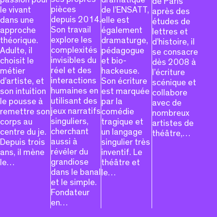
de Paris
pièces
le vivant
de l’ENSATT,
après des
depuis 2014.
dans une
elle est
études de
Son travail
approche
également
lettres et
explore les
théorique.
dramaturge,
d’histoire, il
complexités
Adulte, il
pédagogue
se consacre
invisibles du
choisit le
et bio-
dès 2008 à
réel et des
métier
hackeuse.
l’écriture
interactions
d’artiste, et
Son écriture
scénique et
humaines en
son intuition
est marquée
collabore
utilisant des
le pousse à
par la
avec de
jeux narratifs
remettre son
comédie
nombreux
singuliers,
corps au
tragique et
artistes de
cherchant
centre du je.
un langage
théâtre,…
aussi à
Depuis trois
singulier très
révéler du
ans, il mène
inventif. Le
grandiose
le…
théâtre et
dans le banal
le…
et le simple.
Fondateur
en…