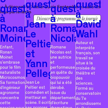
5
5
questions
questi
questions
questions
→ À découvrir à l’Atelier Dulcie September et dans les
lieux partenaires
à
à
à
à
Découvrir le programme de la journée
Jean
David
Ronan
Romane
Le
Wahl
Moinet
Nicolas
Peltier
Auteur et
Enfant,
Romane
interprète
et
Ronan
Nicolas est
français, son
Moinet
une autrice
travail se
Yann
s’embrase
et
situe à la
pour le film
performeuse
croisée du
Pellegrin
naturaliste
en quête du
théâtre et
Microcosmos.
biopouvoir
des
Jean Le
Sa formation
qui lui a été
sciences.
Peltier est
d’ingénieur
dérobé.
Formé au
comédien et
agronome
Issue du
conservatoire
metteur en
concentre
département
du 7e
scène. Il écrit
cette
d’écriture
arrondissement
ses propres
passion pour
dramatique