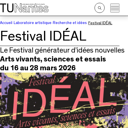
Passer directement à la navigation
Passer directement au contenu principal
Ouvrir
la
recherche
Accueil
Laboratoire artistique
Recherche et idées
Festival IDÉAL
Festival IDÉAL
Le Festival générateur d’idées nouvelles
Arts vivants, sciences et essais
du 16 au 28 mars 2026