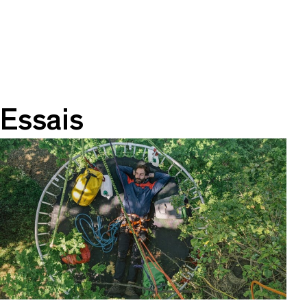
Essais
Une journée pour aller à la rencontre de
l’infinie
diversité des formes d’intelligence.
En partenariat avec
Stereolux
, dans le cadre des
Assemblées, un cycle de rendez-vous imaginé par le
TU pour fabriquer ensemble un
monde plus
désirable.
Découvrir le programme de la journée