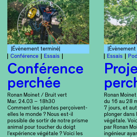
Évènement terminé
Évènement 
Conférence
Essais
Essais
Pod
Conférence
Proje
perchée
perc
Ronan Moinet / Bruit vert
Ronan Moinet 
Mar. 24.03 – 18h30
du 16 au 28 
Comment les plantes perçoivent-
7 jours, et a
elles le monde ? Nous est-il
plonger dans 
possible de sortir de notre prisme
végétale. Voi
animal pour toucher du doigt
par Ronan Moi
l’expérience végétale ? Voici les
ingénieur aya