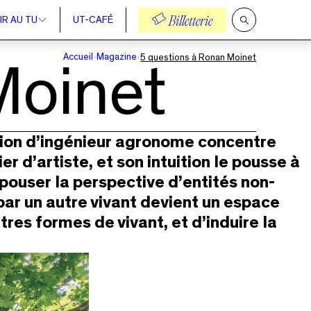
IR AU TU
UT-CAFÉ
Billetterie
Ouvrir
la
recherche
Accueil
Magazine
5 questions à Ronan Moinet
Moinet
tion d’ingénieur agronome concentre
r d’artiste, et son intuition le pousse à
pouser la perspective d’entités non-
par un autre vivant devient un espace
res formes de vivant, et d’induire la