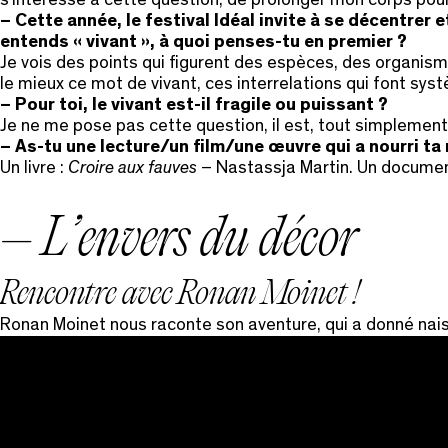
s’intéresse à cette question, de prolonger mon corps pour
– Cette année, le festival Idéal invite à se décentrer
entends « vivant », à quoi penses-tu en premier ?
Je vois des points qui figurent des espèces, des organisme
le mieux ce mot de vivant, ces interrelations qui font sys
– Pour toi, le vivant est-il fragile ou puissant ?
Je ne me pose pas cette question, il est, tout simplement.
–
As-tu une lecture/un film/une œuvre qui a nourri ta 
Un livre :
Croire aux fauves
– Nastassja Martin. Un documen
– L’envers du décor
Rencontre avec Ronan Moinet !
Ronan Moinet nous raconte son aventure, qui a donné nai