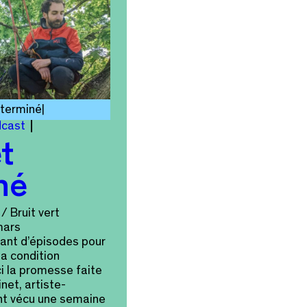
terminé
cast
t
hé
/ Bruit vert
mars
utant d’épisodes pour
la condition
ci la promesse faite
net, artiste-
nt vécu une semaine