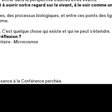
 entrer dans la perspective d’autres êtres vivants.
 et à ouvrir notre regard sur le vivant, à le voir comm
s, des processus biologiques, et entre ces points des ligne
tème.
 C’est quelque chose qui existe et qui ne peut s’éteindre.
réflexion ?
taire :
Microcosmos
ssance à la Conférence perchée.