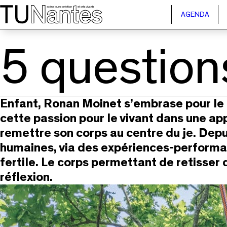
Passer directement à la navigation
Passer directement au contenu principal
AGENDA
5 question
Enfant, Ronan Moinet s’embrase pour le
cette passion pour le vivant dans une appr
remettre son corps au centre du je. Depui
humaines, via des expériences-performati
fertile. Le corps permettant de retisser
réflexion.