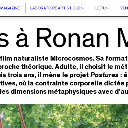
MAGAZINE
LABORATOIRE ARTISTIQUE
LE TU
VEN
s à Ronan 
 film naturaliste Microcosmos. Sa forma
oche théorique. Adulte, il choisit le métie
s trois ans, il mène le projet
Postures
: é
ves, où la contrainte corporelle dictée 
 des dimensions métaphysiques avec d’aut