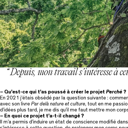
Depuis, mon travail s’intéresse à ce
– Qu’est-ce qui t’as poussé à créer le projet
Perché
?
En 2021 j’étais obsédé par la question suivante : comment
avec son livre
Par delà nature et culture
, tout en me passi
d’idées plus tard, je me dis qu’il me faut mettre mon cor
– En quoi ce projet t’a-t-il changé ?
Il m’a permis d’induire un état de conscience modifié dans 