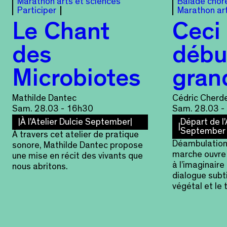
Marathon arts et sciences
Balade chor
Participer
Marathon ar
Le Chant
Ceci 
des
débu
Microbiotes
gran
Mathilde Dantec
Cédric Cherd
Sam. 28.03 - 16h30
Sam. 28.03 -
À l'Atelier Dulcie September
Départ de l'
September
À travers cet atelier de pratique
Déambulation
sonore, Mathilde Dantec propose
marche ouvre 
une mise en récit des vivants que
à l’imaginaire
nous abritons.
dialogue subti
végétal et le