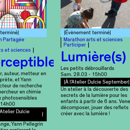
terminé
Évènement terminé
n Partagée
Marathon arts et sciences
Participer
ts et sciences
Lumière(s)
rceptible
Les petits débrouillards
r, auteur, metteur en
Sam. 28.03 - 15h00
rprète, et Yann
À l'Atelier Dulcie September
ecteur de recherche
Un atelier à la découverte des
hercheur en chimie
secrets de la lumière pour les
x photosensibles
enfants à partir de 6 ans. Ven
 14h00
décomposer, jouer des reflets 
'Atelier Dulcie
créer avec la lumière !
nge, Yann Pellegrin