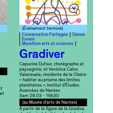
Évènement terminé
Conversation Partagée
Danse
Essais
Marathon arts et sciences
Gradiver
Capucine Dufour, chorégraphe et
paysagiste, et Verónica Calvo
Valenzuela, résidente de la Chaire
« habiter au prisme des limites
planétaires », Institut d’Études
ez
Avancées de Nantes
et
Sam 28.03 - 16h30
au Musée d'arts de Nantes
À partir de la figure de la Gradiva,