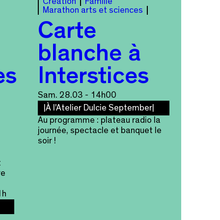
Création
Famille
Marathon arts et sciences
Carte
blanche à
es
Interstices
Sam. 28.03 - 14h00
À l'Atelier Dulcie September
Au programme : plateau radio la
journée, spectacle et banquet le
soir !
t
re
1h