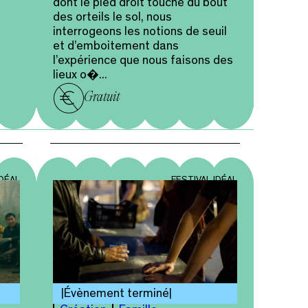
dont le pied droit touche du bout
des orteils le sol, nous
interrogeons les notions de seuil
et d’emboitement dans
l’expérience que nous faisons des
lieux o�...
Gratuit
IDÉAL
FESTIVAL IDÉAL
Évènement terminé