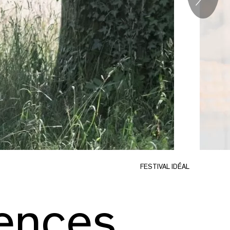
S
FESTIVAL IDÉAL
iences