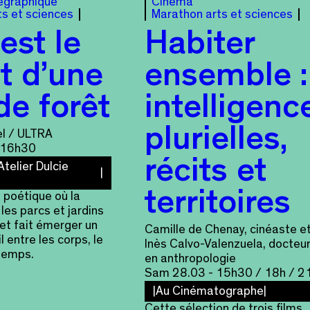
égraphique
Cinéma
ts et sciences
Marathon arts et sciences
est le
Habiter
t d’une
ensemble :
de forêt
intelligenc
plurielles,
el / ULTRA
 16h30
récits et
Atelier Dulcie
territoires
 poétique où la
les parcs et jardins
 et fait émerger un
Camille de Chenay, cinéaste e
l entre les corps, le
Inès Calvo-Valenzuela, docteu
 temps.
en anthropologie
Sam 28.03 - 15h30 / 18h / 2
Au Cinématographe
Cette sélection de trois films