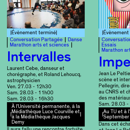
Évènement terminé
Évènement 
Conversation Partagée
Danse
Conversatio
Marathon arts et sciences
Essais
Marathon ar
Intervalles
Impe
Laurent Cebe, danseur et
Jean Le Peltie
chorégraphe, et Roland Lehoucq,
scène et inte
astrophysicien
Pellegrin, dir
Ven. 27.03 - 12h30
au CNRS et c
Sam. 28.03 - 11h00
des matériau
Sam. 28.03 - 16h30
Sam. 28.03 -
À l'Université permanente, à la
Médiathèque Luce Courville et
Au TU et à l
à la Médiathèque Jacques
September
Demy
Dans cet écha
Il aura fallu une rencontre fortuite