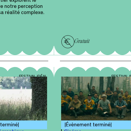
tier explorent le
e notre perception
a réalité complexe.
Gratuit
FESTIVAL IDÉAL
FESTIVAL 
terminé
Évènement terminé