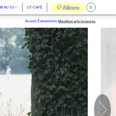
IR AU TU
UT-CAFÉ
Billetterie
Ouvrir
la
recherche
Accueil
Événements
Marathon arts/sciences