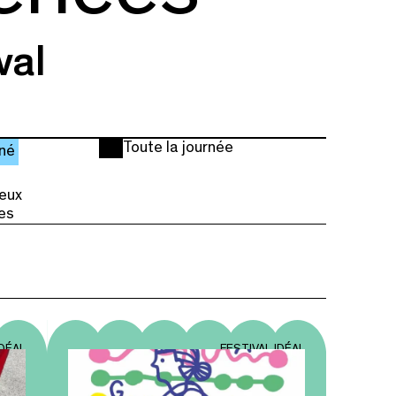
val
Toute la journée
né
ieux
tes
IDÉAL
FESTIVAL IDÉAL