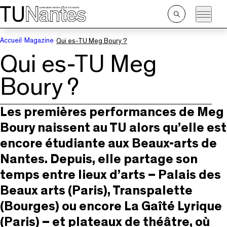
Passer directement à la navigation
Passer directement au contenu principal
Ouvrir
la
recherche
Accueil
Magazine
Qui es-TU Meg Boury ?
Qui es-TU Meg
Boury ?
Les premières performances de Meg
Boury naissent au TU alors qu’elle est
encore étudiante aux Beaux-arts de
Nantes. Depuis, elle partage son
temps entre lieux d’arts – Palais des
Beaux arts (Paris), Transpalette
(Bourges) ou encore La Gaîté Lyrique
(Paris) – et plateaux de théâtre, où