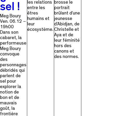
les relations
brosse le
sel !
entre les
portrait
êtres
brûlant d’une
Meg Boury
humains et
jeunesse
Ven. 06.12 –
leur
d’Abidjan, de
19h00
écosystème.
Christelle et
Dans son
Aya et de
cabaret, la
leur féminité
performeuse
hors des
Meg Boury
canons et
convoque
des normes.
des
personnages
débridés qui
parlent de
sel pour
explorer la
notion de
bon et de
mauvais
goût, la
frontière