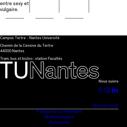
entre sexy et
vulgaire.
Campus Tertre - Nantes Université
Chemin de la Censive du Tertre
44300 Nantes
Tram, bus et bicloo : station Facultés
Nous suivre
Voir
Voir
Vo
la
la
la
02 53 52 23 80
page
page
pa
Politique de confidentialité
Mentions légales
du
du
du
Partenaires