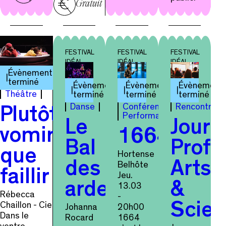
Gratuit
FESTIVAL
FESTIVAL
FESTIVAL
IDÉAL
IDÉAL
IDÉAL
Évènement
terminé
Évènement
Évènement
Évènement
Théâtre
terminé
terminé
terminé
Danse
Conférence
Rencontre
Plutôt
Performance
Le
Journ
vomir
1664
Bal
Profe
que
Hortense
des
Arts
Belhôte
faillir
Jeu.
ardentes
&
13.03
Rébecca
-
Chaillon - Cie
Scie
Johanna
20h00
Dans le
Rocard
1664