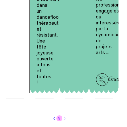
professionnel·
dans
engagé·es
un
ou
dancefloor
intéressé·es
thérapeutique
par la
et
dynamique
résistant.
de
Une
projets
fête
arts ...
joyeuse
ouverte
à tous
et
toutes
Gratuit
!
9