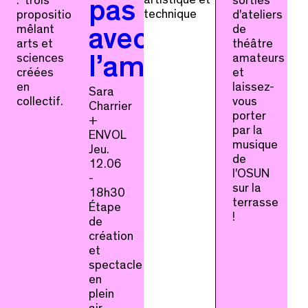
: trois
sorties
pas
technique
propositions
d'ateliers
mêlant
de
avec
arts et
théâtre
sciences
amateurs
l’amour
créées
et
en
laissez-
Sara
collectif.
vous
Charrier
porter
+
par la
ENVOL
musique
Jeu.
de
12.06
l'OSUN
-
sur la
18h30
terrasse
Étape
!
de
création
et
spectacle
en
plein