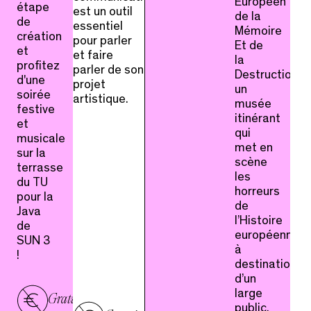
Européen
étape
est un outil
de la
de
essentiel
Mémoire
création
pour parler
Et de
et
et faire
la
profitez
parler de son
Destruction,
d'une
projet
un
soirée
artistique.
musée
festive
itinérant
et
qui
musicale
met en
sur la
scène
terrasse
les
du TU
horreurs
pour la
de
Java
l’Histoire
de
européenne
SUN 3
à
!
destination
d’un
large
Gratuit
public.