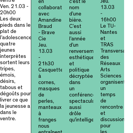
ventre
Jeu.
en
c’est le
Ven. 21.03 -
13.03
collaboration
nom
20h00
-
avec
d’une
Les deux
16h00
Amandine
bière.
pieds dans le
Le TU-
Braud
C’est
plat de
Nantes
- Brave
aussi
l’adolescence,
et
Cie
l’année
quatre
TRAS
Jeu.
d’un
jeunes
Transversale
13.03
renversement
interprètes
des
-
esthétique
sortent leurs
Réseaux
21h30
et
tripes,
Arts
Casquettes
politique
émois,
Sciences
à
décryptée
désirs,
organisent
cornes,
dans
tabous et
un
masques
un
dégoûts pour
temps
de
conférence
livrer ce que
de
perles,
spectaculaire
la jeunesse a
rencontre
manteaux
aussi
dans le
et
à
drôle
ventre.
discussion
franges
qu'intelligente.
pour
nous
les
entraînent