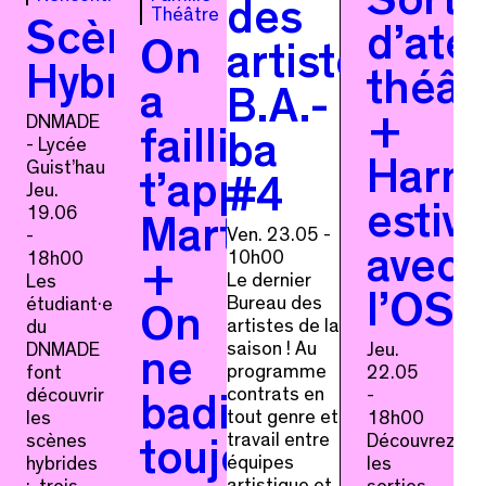
Sorti
des
Théâtre
Scènes
d’atel
On
artistes
Hybrides
théât
a
B.A.-
DNMADE
+
failli
ba
- Lycée
Guist’hau
Harm
t’appeler
#4
Jeu.
19.06
estiv
Marthe
Ven. 23.05 -
-
10h00
avec
18h00
+
Le dernier
Les
l’OS
Bureau des
étudiant·es
On
artistes de la
du
saison ! Au
DNMADE
Jeu.
ne
programme
font
22.05
contrats en
découvrir
-
badine
tout genre et
les
18h00
travail entre
scènes
Découvrez
toujours
équipes
hybrides
les
artistique et