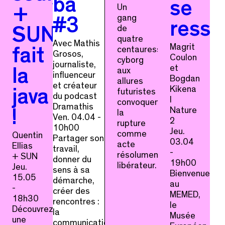
ba
se
Un
+
gang
#3
ress
de
SUN
quatre
Avec Mathis
Magrit
centauresses-
fait
Grosos,
Coulon
cyborg
journaliste,
et
aux
la
influenceur
Bogdan
allures
et créateur
Kikena
futuristes
java
du podcast
I
convoquent
Dramathis
Nature
la
!
Ven. 04.04 -
2
rupture
10h00
Jeu.
comme
Quentin
Partager son
03.04
acte
Ellias
travail,
-
résolument
+ SUN
donner du
19h00
libérateur.
Jeu.
sens à sa
Bienvenue
15.05
démarche,
au
-
créer des
MEMED,
18h30
rencontres :
le
Découvrez
la
Musée
une
communication