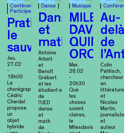
Conférence
Danse
Musique
Conférence
Participer
Danse
MILES
Au-
Pratiquer
et
DAVIS
delà
le
maths
QUINTET
de
sauvage
ORCHESTR
l’Ant
Antoine
Jeu.
Arbeit
27.02
Mer.
Colin
et
-
26.02
Pahlisch,
Benoît
18h00
-
chercheur
Grébert
Le
20h30
en
et les
chorégraphe
Que
littérature
étudiant·es
Cédric
les
et
de
Cherdel
choses
Nicolas
l'UED
propose
soient
Martin,
danse
un
claires,
journaliste
et
objet
le
et
math
hybride
Milesdavisquintetorchestra
auteur
de