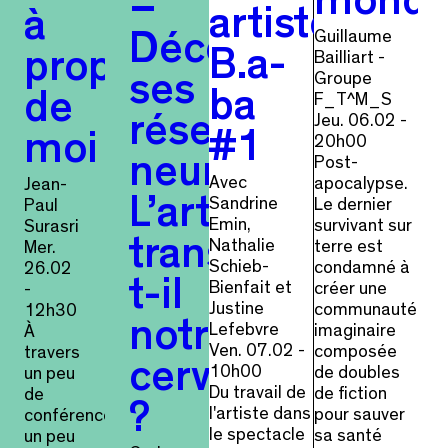
mond
–
artistes
à
Guillaume
Déconstruire
B.a-
Bailliart -
propos
Groupe
ses
ba
F_T^M_S
de
Jeu. 06.02 -
réseaux
#1
moi
20h00
Post-
neuronaux.
Avec
apocalypse.
Jean-
Sandrine
Le dernier
L’art
Paul
Emin,
survivant sur
Surasri
Nathalie
transforme-
terre est
Mer.
Schieb-
condamné à
26.02
t-il
Bienfait et
créer une
-
Justine
communauté
12h30
notre
Lefebvre
imaginaire
À
Ven. 07.02 -
composée
travers
cerveau
10h00
de doubles
un peu
Du travail de
de fiction
de
?
l'artiste dans
pour sauver
conférence,
le spectacle
sa santé
un peu