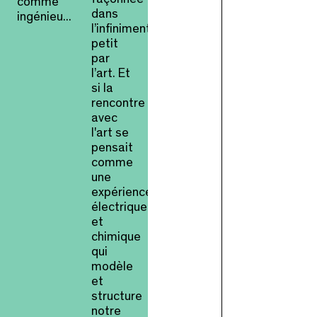
comme
dans
ingénieu...
l’infiniment
petit
par
l’art. Et
si la
rencontre
avec
l'art se
pensait
comme
une
expérience
électrique
et
chimique
qui
modèle
et
structure
notre