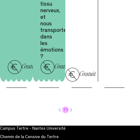
tissu
nerveux,
et
nous
transporte
dans
les
émotions
?
Gratuit
Gratuit
Gratuit
11
Campus Tertre - Nantes Université
Chemin de la Censive du Tertre