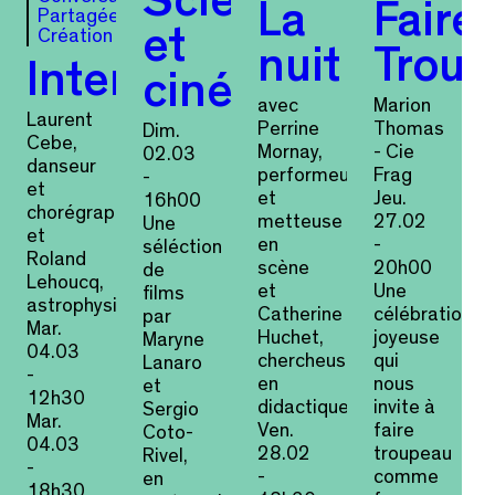
Sciences
La
Faire
Partagée
Création
et
nuit
Trou
Intervalles
cinéma
avec
Marion
Laurent
Perrine
Thomas
Dim.
Cebe,
Mornay,
- Cie
02.03
danseur
performeuse
Frag
-
et
et
Jeu.
16h00
chorégraphe
metteuse
27.02
Une
et
en
-
séléction
Roland
scène
20h00
de
Lehoucq,
et
Une
films
astrophysicien
Catherine
célébration
par
Mar.
Huchet,
joyeuse
Maryne
04.03
chercheuse
qui
Lanaro
-
en
nous
et
12h30
didactique.
invite à
Sergio
Mar.
Ven.
faire
Coto-
04.03
28.02
troupeau
Rivel,
-
-
comme
en
18h30