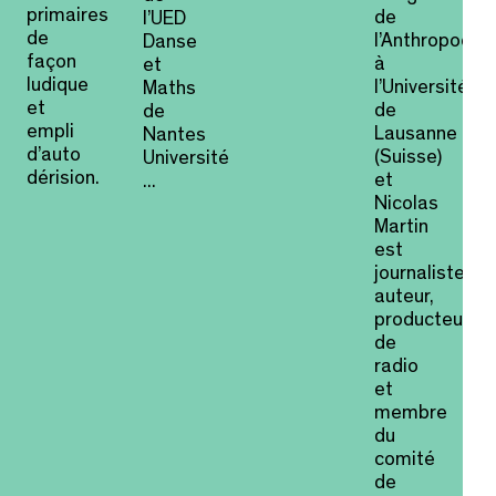
primaires
de
l’UED
de
l’Anthropocèn
Danse
façon
à
et
ludique
l’Université
Maths
et
de
de
empli
Lausanne
Nantes
d’auto
(Suisse)
Université
dérision.
et
...
Nicolas
Martin
est
journaliste,
auteur,
producteur
de
radio
et
membre
du
comité
de