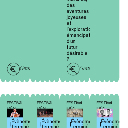
des
aventures
joyeuses
et
l’exploration
émancipatrice
d’un
futur
désirable
?
Gratuit
Gratuit
FESTIVAL
FESTIVAL
FESTIVAL
FESTIVAL
IDÉAL
IDÉAL
IDÉAL
IDÉAL
Évènement
Évènement
Évènement
Évènement
terminé
terminé
terminé
terminé