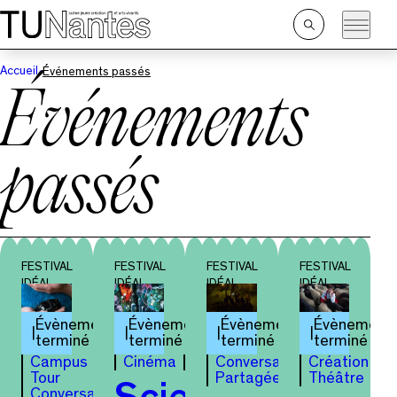
Passer directement à la navigation
Passer directement au contenu principal
Ouvrir
la
recherche
Accueil
Événements passés
Événements
passés
FESTIVAL
FESTIVAL
FESTIVAL
FESTIVAL
IDÉAL
IDÉAL
IDÉAL
IDÉAL
Évènement
Évènement
Évènement
Évènement
terminé
terminé
terminé
terminé
Campus
Cinéma
Conversation
Création
Tour
Partagée
Théâtre
Conversation