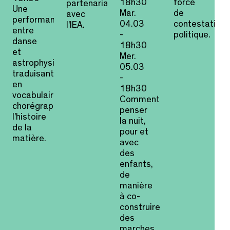
18h30
force
partenariat
Une
Mar.
de
avec
performance,
04.03
contestation
l'IEA.
entre
-
politique.
danse
18h30
et
Mer.
astrophysique,
05.03
traduisant
-
en
18h30
vocabulaire
Comment
chorégraphique
penser
l’histoire
la nuit,
de la
pour et
matière.
avec
des
enfants,
de
manière
à co-
construire
des
marches,