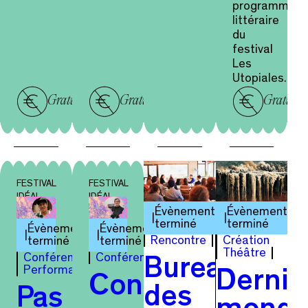
programmati
littéraire
du
festival
Les
Utopiales.
Gratuit
Gratuit
Gratuit
FESTIVAL
FESTIVAL
IDÉAL
IDÉAL
Évènement
Évènement
terminé
terminé
Évènement
Évènement
Rencontre
Création
terminé
terminé
Théâtre
Conférence
Conférence
Bureau
Performance
Dernie
Construire
des
Pas