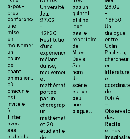
: une
n’est
Mer.
Nantes
à-peu-
pas un
26.02
Université
près
quintet
-
Jeu.
conférence,
et il ne
18h30
27.02
une
joue
Un
-
mise
pas le
dialogue
12h30
en
répertoire
entre
Restitution
mouvement,
de
Colin
d’une
un
Miles
Pahlisch,
expérience
cours
Davis.
chercheur
mêlant
de
Son
en
danse,
chant
nom
littérature,
mouvements
animalier...
de
et
et
où
scène
coordinateur
mathématiques,
chacun·e
est un
de
portée
est
peu
l’ORIA
par un
invité·e
une
–
chorégraphe,
à
blague…
Observatoire
un
flirter
des
mathématicien
avec
Récits
et 20
ses
et des
étudiant·es
instincts
Imaginaires
de