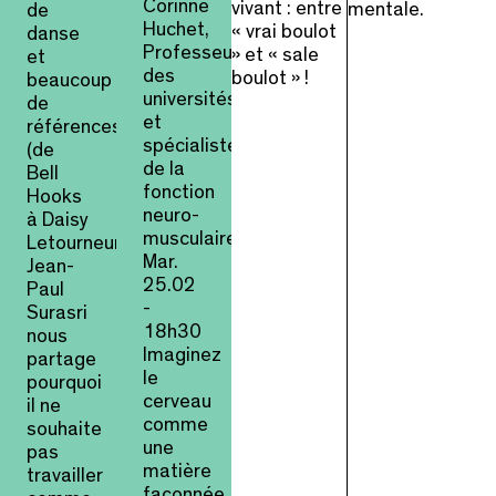
Corinne
vivant : entre
mentale.
de
Huchet,
« vrai boulot
danse
Professeure
» et « sale
et
des
boulot » !
beaucoup
universités
de
et
références
spécialiste
(de
de la
Bell
fonction
Hooks
neuro-
à Daisy
musculaire
Letourneur),
Mar.
Jean-
25.02
Paul
-
Surasri
18h30
nous
Imaginez
partage
le
pourquoi
cerveau
il ne
comme
souhaite
une
pas
matière
travailler
façonnée