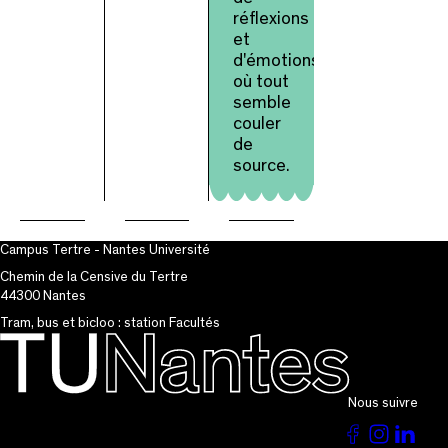
réflexions
et
d'émotions
où tout
semble
couler
de
source.
Campus Tertre - Nantes Université
Chemin de la Censive du Tertre
44300 Nantes
Tram, bus et bicloo : station Facultés
Nous suivre
Voir
Voir
Vo