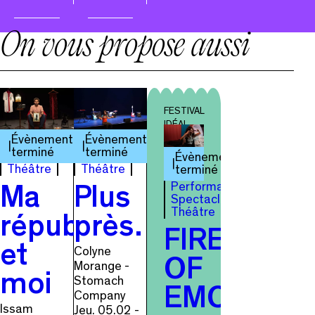
On vous propose aussi
FESTIVAL
IDÉAL
Évènement
Évènement
terminé
terminé
Évènement
Théâtre
Théâtre
terminé
Performance
Ma
Plus
Spectacle
Théâtre
république
près…
FIRE
et
Colyne
OF
Morange -
moi
Stomach
EMOTION
Company
Issam
Jeu. 05.02 -