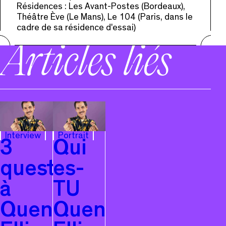
Résidences : Les Avant-Postes (Bordeaux),
Théâtre Ève (Le Mans), Le 104 (Paris, dans le
cadre de sa résidence d'essai)
Articles liés
Interview
Portrait
3
Qui
questions
es-
à
TU
Quentin
Quentin