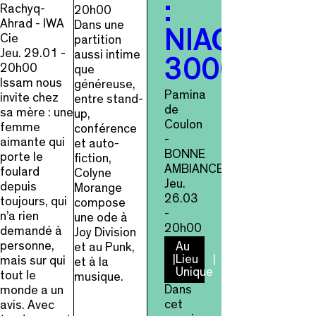
:
Rachyq-
20h00
Ahrad - IWA
Dans une
NIAGARA
Cie
partition
Jeu. 29.01 -
aussi intime
3000
20h00
que
Issam nous
généreuse,
Pamina
invite chez
entre stand-
de
sa mère : une
up,
Coulon
femme
conférence
-
aimante qui
et auto-
BONNE
porte le
fiction,
AMBIANCE
foulard
Colyne
Jeu.
depuis
Morange
26.03
toujours, qui
compose
-
n’a rien
une ode à
20h00
demandé à
Joy Division
personne,
Au
et au Punk,
Lieu
mais sur qui
et à la
Unique
tout le
musique.
Dans
monde a un
cet
avis. Avec