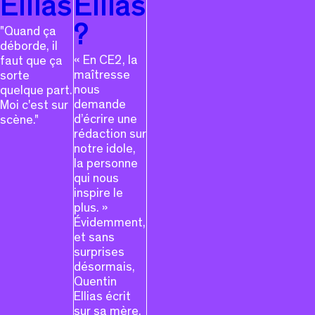
Ellias
Ellias
?
"Quand ça
déborde, il
« En CE2, la
faut que ça
maîtresse
sorte
nous
quelque part.
demande
Moi c'est sur
d’écrire une
scène."
rédaction sur
notre idole,
la personne
qui nous
inspire le
plus. »
Évidemment,
et sans
surprises
désormais,
Quentin
Ellias écrit
sur sa mère.