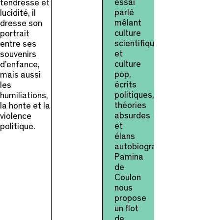
essai
tendresse et
parlé
lucidité, il
mêlant
dresse son
culture
portrait
scientifique
entre ses
et
souvenirs
culture
d’enfance,
pop,
mais aussi
écrits
les
politiques,
humiliations,
théories
la honte et la
absurdes
violence
et
politique.
élans
autobiographiques,
Pamina
de
Coulon
nous
propose
un flot
de