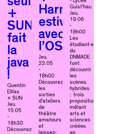
seul)
- Lycée
Guist’hau
Harmonies
+
Jeu.
estivales
19.06
SUN
-
avec
18h00
fait
Les
l’OSUN
étudiant·es
la
du
Jeu.
DNMADE
java
22.05
font
-
découvrir
!
18h00
les
Découvrez
scènes
Quentin
les
hybrides
Ellias
sorties
: trois
+ SUN
d'ateliers
propositions
Jeu.
de
mêlant
15.05
théâtre
arts et
-
amateurs
sciences
18h30
et
créées
Découvrez
laissez-
en