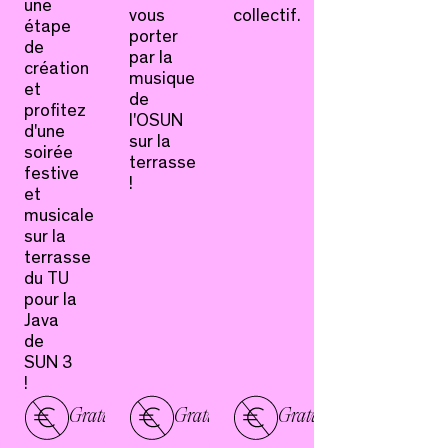
une
vous
collectif.
étape
porter
de
par la
création
musique
et
de
profitez
l'OSUN
d'une
sur la
soirée
terrasse
festive
!
et
musicale
sur la
terrasse
du TU
pour la
Java
de
SUN 3
!
Gratuit
Gratuit
Gratuit