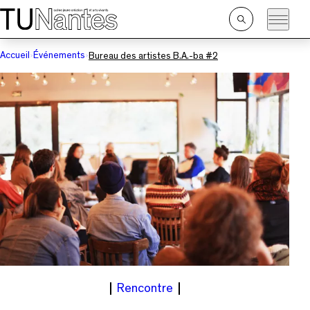
Passer directement à la navigation
Passer directement au contenu principal
Ouvrir
la
recherche
Accueil
Événements
Bureau des artistes B.A.-ba #2
Rencontre