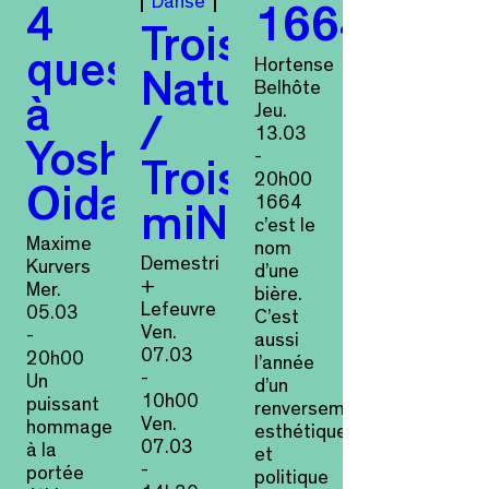
Danse
4
1664
Troisième
questions
Hortense
Nature
Belhôte
à
Jeu.
/
13.03
Yoshi
-
Troisième
20h00
Oida
1664
miNiature
c’est le
Maxime
nom
Demestri
Kurvers
d’une
+
Mer.
bière.
Lefeuvre
05.03
C’est
Ven.
-
aussi
07.03
20h00
l’année
-
Un
d’un
10h00
puissant
renversement
Ven.
hommage
esthétique
07.03
à la
et
-
portée
politique