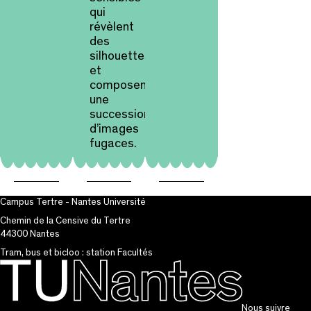
qui
révèlent
des
silhouettes
et
composent
une
succession
d’images
fugaces.
Campus Tertre - Nantes Université
Chemin de la Censive du Tertre
44300 Nantes
Tram, bus et bicloo : station Facultés
Nous suivre