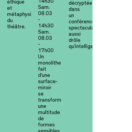
14h30
éthique
décryptée
Sam.
et
dans
08.03
métaphysique
un
-
du
conférence
14h30
théâtre.
spectaculaire
Sam.
aussi
08.03
drôle
-
qu'intelligente.
17h00
Un
monolithe
fait
d’une
surface-
miroir
se
transforme
une
multitude
de
formes
sensibles