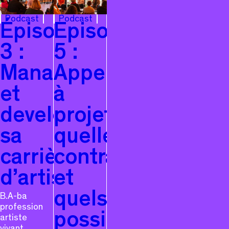
Podcast
Podcast
Épisode
Episode
3 :
5 :
Manager
Appel
et
à
developper
projets,comman
sa
quelles
carrière
contraintes
d’artiste
et
quels
B.A-ba
profession
possibles
artiste
vivant,