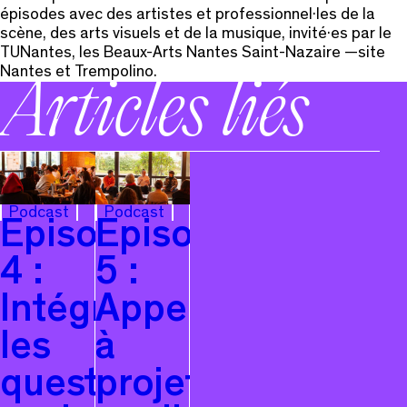
épisodes avec des artistes et professionnel·les de la
scène, des arts visuels et de la musique, invité·es par le
TUNantes, les Beaux-Arts Nantes Saint-Nazaire —site
Nantes et Trempolino.
Articles liés
Podcast
Podcast
Episode
Episode
4 :
5 :
Intégrer
Appel
les
à
questions
projets,comman