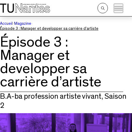
Passer directement à la navigation
Passer directement au contenu principal
Ouvrir
la
recherche
Accueil
Magazine
Épisode 3 : Manager et developper sa carrière d’artiste
Épisode 3 :
Manager et
developper sa
carrière d’artiste
B.A-ba profession artiste vivant, Saison
2