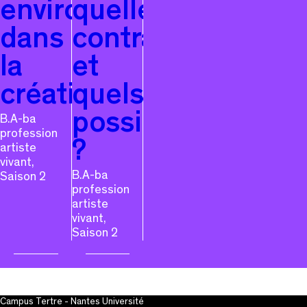
environnementales
quelles
dans
contraintes
la
et
création
quels
possibles
B.A-ba
profession
?
artiste
vivant,
B.A-ba
Saison 2
profession
artiste
vivant,
Saison 2
Campus Tertre - Nantes Université