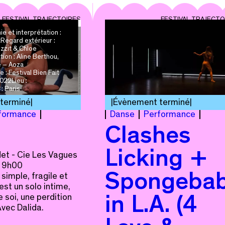
FESTIVAL TRAJECTOIRES
FESTIVAL TRAJECTO
e et interprétation :
Regard extérieur :
zzit & Chloe
on : Aline Berthou,
é – Aoza
: Festival Bien Fait
022Lieu :
: Paris
terminé
Évènement terminé
formance
Danse
Performance
Clashes
Licking +
et - Cie Les Vagues
 19h00
simple, fragile et
Spongeba
I est un solo intime,
 soi, une perdition
in L.A. (4
 Avec Dalida.