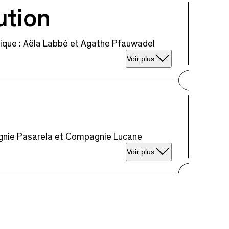
ution
hique : Aëla Labbé et Agathe Pfauwadel
Voir plus
s
gnie Pasarela et Compagnie Lucane
Voir plus