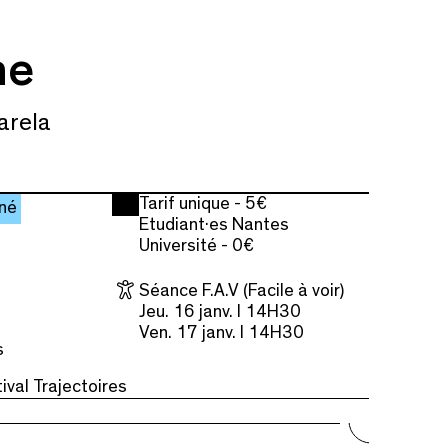
ne
arela
Tarif unique - 5€
né
Etudiant·es Nantes
Université - 0€
Séance F.A.V (Facile à voir)
Jeu. 16 janv. I 14H30
Ven. 17 janv. I 14H30
s
ival Trajectoires