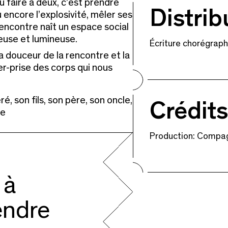
 faire à deux, c’est prendre
Distrib
u encore l’explosivité, mêler ses
rencontre naît un espace social
yeuse
et lumineuse.
Écriture chorégrap
a douceur de la rencontre et la
er-prise des corps qui nous
é, son fils, son père, son oncle,
Crédit
re
Production: Compa
 à
ndre