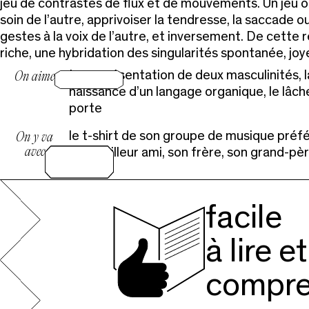
jeu de contrastes de flux et de mouvements. Un jeu où
soin de l’autre, apprivoiser la tendresse, la saccade o
gestes à la voix de l’autre, et inversement. De cette 
riche, une hybridation des singularités spontanée, jo
La représentation de deux masculinités, l
On aime
naissance d’un langage organique, le lâch
porte
le t-shirt de son groupe de musique préfér
On y va
avec
son meilleur ami, son frère, son grand-pè
facile
à lire et
compre