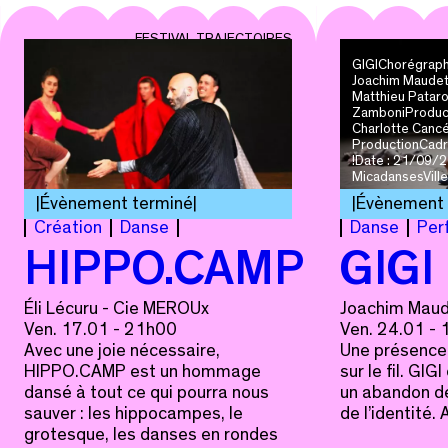
FESTIVAL TRAJECTOIRES
GIGIChorégraphi
Joachim Maudet
Matthieu Pataro
ZamboniProducti
Charlotte Canc
ProductionCadre 
!Date : 21/09/2
MicadansesVille 
Évènement terminé
Évènement 
Création
Danse
Danse
Per
HIPPO.CAMP
GIGI
Éli Lécuru - Cie MEROUx
Joachim Maud
Ven. 17.01 - 21h00
Ven. 24.01 -
Avec une joie nécessaire,
Une présence 
HIPPO.CAMP est un hommage
sur le fil. GIG
dansé à tout ce qui pourra nous
un abandon de
sauver : les hippocampes, le
de l’identité.
grotesque, les danses en rondes