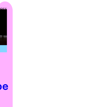
IRES
be