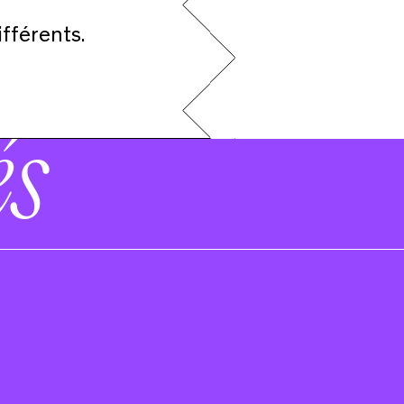
ifférents.
és