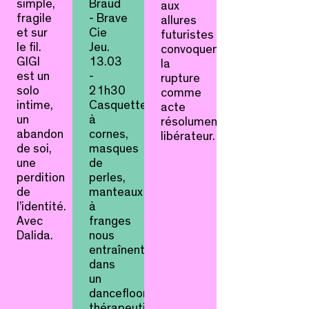
simple,
Braud
aux
fragile
- Brave
allures
et sur
Cie
futuristes
le fil.
Jeu.
convoquent
GIGI
13.03
la
est un
-
rupture
solo
21h30
comme
intime,
Casquettes
acte
un
à
résolument
abandon
cornes,
libérateur.
de soi,
masques
une
de
perdition
perles,
de
manteaux
l’identité.
à
Avec
franges
Dalida.
nous
entraînent
dans
un
dancefloor
thérapeutique