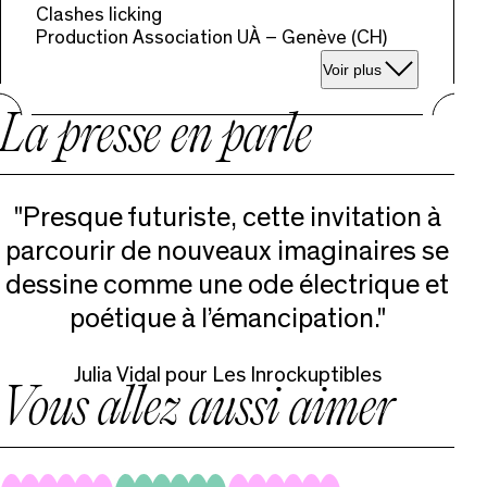
GIGIChorégraphie
Clashes licking
et
Production Association UÀ – Genève (CH)
interprétation
:
Voir plus
Joachim
MaudetRegard
extérieur
La presse en parle
:
Matthieu
Patarozzit
&
Chloe
"Presque futuriste, cette invitation à
ZamboniProduction
:
parcourir de nouveaux imaginaires se
Aline
Berthou,
dessine comme une ode électrique et
Charlotte
Cancé
poétique à l’émancipation."
–
Aoza
ProductionCadre
Julia Vidal pour Les Inrockuptibles
:
Vous allez aussi aimer
Festival
Bien
Fait
!Date
:
21/09/2022Lieu