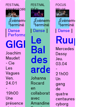
:
FESTIVAL
FESTIVAL
FOCUS
MicadansesVille
TRAJECTOIRES
IDÉAL
BELGE
:
Paris
Évènement
Évènement
Évènement
terminé
terminé
terminé
Danse
Danse
Danse
Performance
Le
Ruuptuur
GIGI
Bal
Mercedes
Joachim
Dassy
des
Maudet
Jeu.
- Cie
03.04
ardentes
Les
-
Vagues
21h00
Ven.
Johanna
Un
24.01
Rocard
gang
-
en
de
19h00
collaboration
quatre
Une
avec
centauresses-
présence
Amandine
cyborg