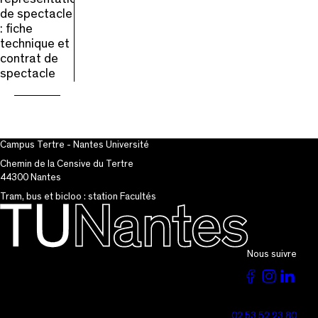
de spectacle
: fiche
technique et
contrat de
spectacle
Campus Tertre - Nantes Université
Chemin de la Censive du Tertre
44300 Nantes
Tram, bus et bicloo : station Facultés
Nous suivre
Voir
Voir
Vo
la
la
la
02 53 52 23 80