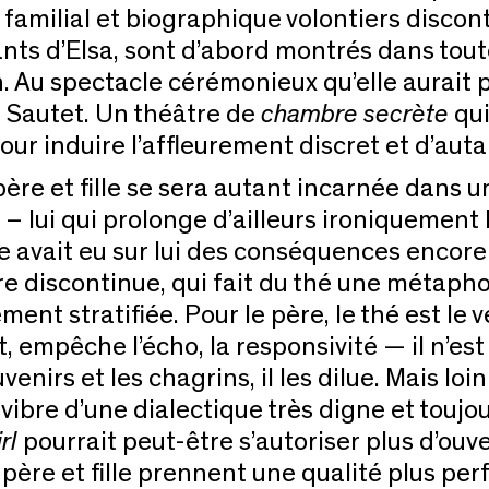
it familial et biographique volontiers disco
ts d’Elsa, sont d’abord montrés dans toute
. Au spectacle cérémonieux qu’elle aurait 
 Sautet. Un théâtre de
chambre secrète
qui
ur induire l’affleurement discret et d’autan
père et fille se sera autant incarnée dans 
– lui qui prolonge d’ailleurs ironiquement
 avait eu sur lui des conséquences encore 
re discontinue, qui fait du thé une métapho
nt stratifiée. Pour le père, le thé est le ve
ent, empêche l’écho, la responsivité — il n’e
souvenirs et les chagrins, il les dilue. Mais
e vibre d’une dialectique très digne et toujo
rl
pourrait peut-être s’autoriser plus d’ou
 père et fille prennent une qualité plus p