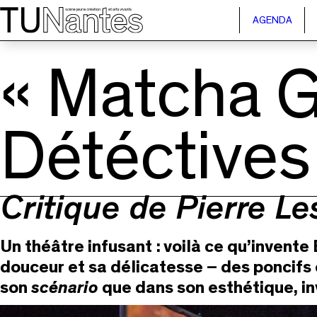
Passer directement à la navigation
Passer directement au contenu principal
AGENDA
« Matcha Gi
Détéctive
Critique de Pierre L
Un théâtre infusant : voilà ce qu’invent
douceur et sa délicatesse – des poncifs
son
scénario
que dans son esthétique, in