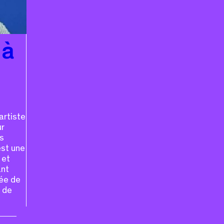
 à
artiste
ur
s
est une
 et
ant
mée de
 de