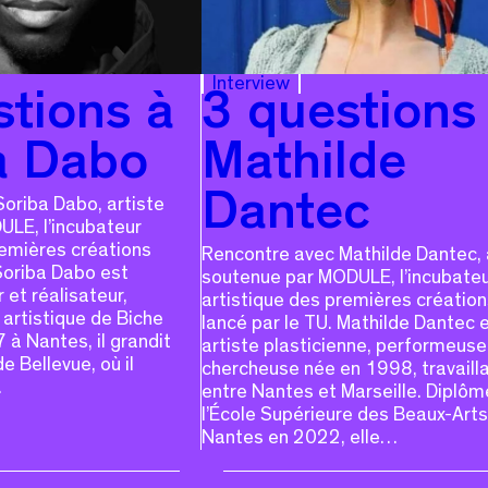
Interview
stions à
3 questions
a Dabo
Mathilde
Dantec
oriba Dabo, artiste
LE, l’incubateur
remières créations
Rencontre avec Mathilde Dantec, 
 Soriba Dabo est
soutenue par MODULE, l’incubate
 et réalisateur,
artistique des premières création
artistique de Biche
lancé par le TU. Mathilde Dantec 
 à Nantes, il grandit
artiste plasticienne, performeuse
e Bellevue, où il
chercheuse née en 1998, travaill
…
entre Nantes et Marseille. Diplô
l’École Supérieure des Beaux-Arts
Nantes en 2022, elle…