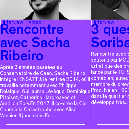
Interview
Vidéo
Interview
Rencontre
3 que
avec Sacha
Sorib
Ribeiro
Rencontre avec S
soutenu par MODU
artistique des p
Après 3 années passées au
lancé par le TU.
Conservatoire de Caen, Sacha Ribeiro
comédien, auteur
intègre l’ENSATT à la rentrée 2014, où il
membre du crew 
travaille notamment avec Philippe
Prod. Né en 1997
Delaigue, Guillaume Lévêque, Dominique
dans le quartier d
Pitoiset, Catherine Hargreaves et
développe très
Aurélien Bory.En 2017, il co-crée la Cie
Courir à la Catastrophe avec Alice
Vannier. Il joue dans En…