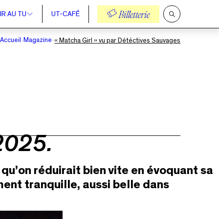
IR AU TU
UT-CAFÉ
Billetterie
Ouvrir
la
recherche
Accueil
Magazine
« Matcha Girl » vu par Détéctives Sauvages
2025.
qu’on réduirait bien vite en évoquant sa
nt tranquille, aussi belle dans