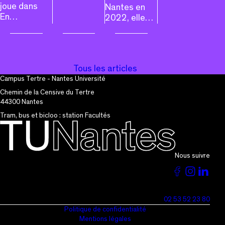
joue dans
Nantes en
En…
2022, elle…
Tous les articles
Campus Tertre - Nantes Université
Chemin de la Censive du Tertre
44300 Nantes
Tram, bus et bicloo : station Facultés
Nous suivre
Voir
Voir
Vo
la
la
la
02 53 52 23 80
page
page
pa
Politique de confidentialité
Mentions légales