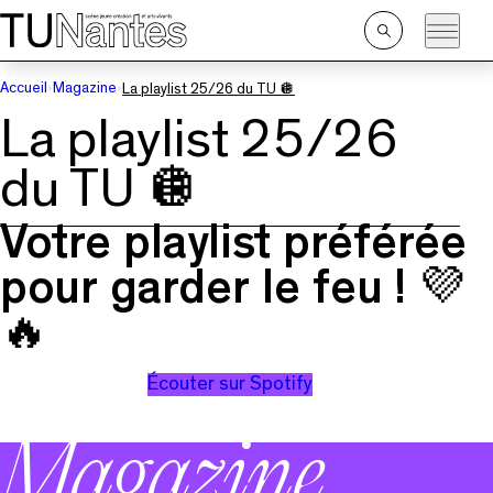
Passer directement à la navigation
Passer directement au contenu principal
Ouvrir
la
recherche
Accueil
Magazine
La playlist 25/26 du TU 🪩
La playlist 25/26
du TU 🪩
Votre playlist préférée
pour garder le feu ! 💜
🔥
Écouter sur Spotify
Magazine