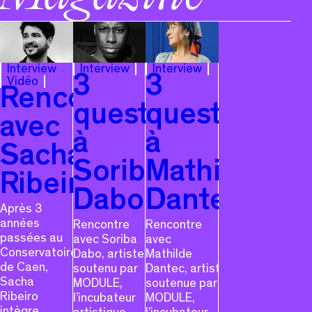
Interview
Interview
Interview
3
3
Vidéo
Rencontre
questions
questions
avec
à
à
Sacha
Soriba
Mathilde
Ribeiro
Dabo
Dantec
Après 3
années
Rencontre
Rencontre
passées au
avec Soriba
avec
Conservatoire
Dabo, artiste
Mathilde
de Caen,
soutenu par
Dantec, artiste
Sacha
MODULE,
soutenue par
Ribeiro
l’incubateur
MODULE,
intègre