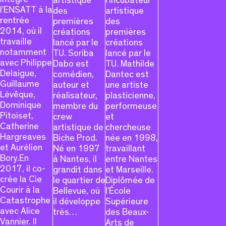
artistique
l’incubateur
l’ENSATT à la
des
artistique
rentrée
premières
des
2014, où il
créations
premières
travaille
lancé par le
créations
notamment
TU. Soriba
lancé par le
avec Philippe
Dabo est
TU. Mathilde
Delaigue,
comédien,
Dantec est
Guillaume
auteur et
une artiste
Lévêque,
réalisateur,
plasticienne,
Dominique
membre du
performeuse
Pitoiset,
crew
et
Catherine
artistique de
chercheuse
Hargreaves
Biche Prod.
née en 1998,
et Aurélien
Né en 1997
travaillant
Bory.En
à Nantes, il
entre Nantes
2017, il co-
grandit dans
et Marseille.
crée la Cie
le quartier de
Diplômée de
Courir à la
Bellevue, où
l’École
Catastrophe
il développe
Supérieure
avec Alice
très…
des Beaux-
Vannier. Il
Arts de