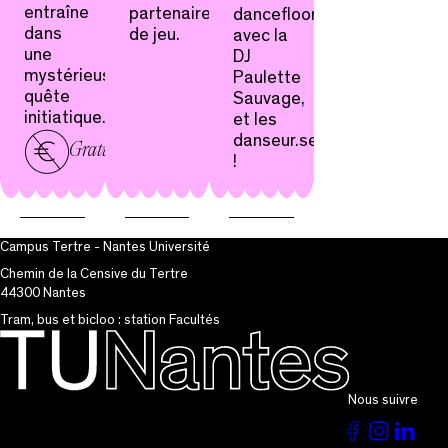
entraîne
partenaires
dancefloor
dans
de jeu.
avec la
une
DJ
mystérieuse
Paulette
quête
Sauvage,
initiatique.
et les
danseur.ses
Gratuit
!
Campus Tertre - Nantes Université
Chemin de la Censive du Tertre
44300 Nantes
Tram, bus et bicloo : station Facultés
Nous suivre
Voir
Voir
Vo