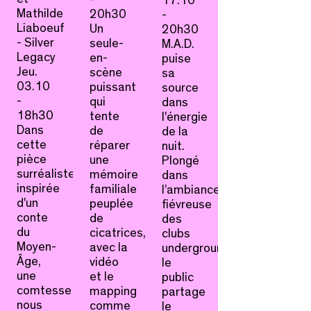
17.10
Mathilde
20h30
-
Liaboeuf
Un
20h30
- Silver
seule-
M.A.D.
Legacy
en-
puise
Jeu.
scène
sa
03.10
puissant
source
-
qui
dans
18h30
tente
l'énergie
Dans
de
de la
cette
réparer
nuit.
pièce
une
Plongé
surréaliste
mémoire
dans
inspirée
familiale
l’ambiance
d'un
peuplée
fiévreuse
conte
de
des
du
cicatrices,
clubs
Moyen-
avec la
underground,
Âge,
vidéo
le
une
et le
public
comtesse
mapping
partage
nous
comme
le