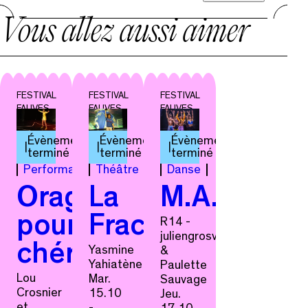
Vous allez aussi aimer
FESTIVAL
FESTIVAL
FESTIVAL
FAUVES
FAUVES
FAUVES
Évènement
Évènement
Évènement
terminé
terminé
terminé
Performance
Théâtre
Danse
Orage
La
M.A.D.ext
pourpre,
Fracture
R14 -
juliengrosvalet
chérie
Yasmine
&
Yahiatène
Paulette
Lou
Mar.
Sauvage
Crosnier
15.10
Jeu.
et
-