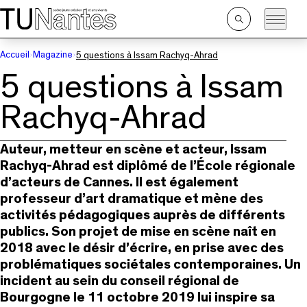
Passer directement à la navigation
Passer directement au contenu principal
Ouvrir
la
recherche
Accueil
Magazine
5 questions à Issam Rachyq-Ahrad
5 questions à Issam
Rachyq-Ahrad
Auteur, metteur en scène et acteur, Issam
Rachyq-Ahrad est diplômé de l’École régionale
d’acteurs de Cannes. Il est également
professeur d’art dramatique et mène des
activités pédagogiques auprès de différents
publics. Son projet de mise en scène naît en
2018 avec le désir d’écrire, en prise avec des
problématiques sociétales contemporaines. Un
incident au sein du conseil régional de
Bourgogne le 11 octobre 2019 lui inspire sa