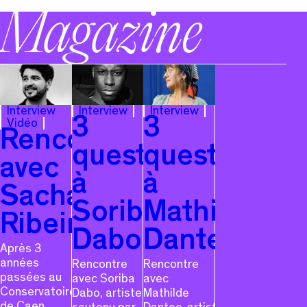
Magazine
Interview
Interview
Interview
3
3
Vidéo
Rencontre
questions
questions
avec
à
à
Sacha
Soriba
Mathilde
Ribeiro
Dabo
Dantec
Après 3
années
Rencontre
Rencontre
passées au
avec Soriba
avec
Conservatoire
Dabo, artiste
Mathilde
de Caen,