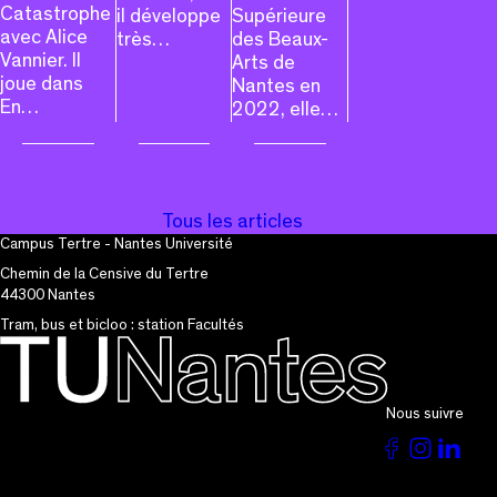
Catastrophe
il développe
Supérieure
avec Alice
très…
des Beaux-
Vannier. Il
Arts de
joue dans
Nantes en
En…
2022, elle…
Tous les articles
Campus Tertre - Nantes Université
Chemin de la Censive du Tertre
44300 Nantes
Tram, bus et bicloo : station Facultés
Nous suivre
Voir
Voir
Vo
la
la
la