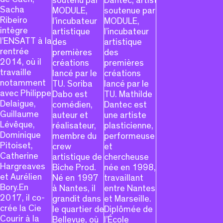
soutenu par
Dantec, artiste
Sacha
MODULE,
soutenue par
Ribeiro
l’incubateur
MODULE,
intègre
artistique
l’incubateur
l’ENSATT à la
des
artistique
rentrée
premières
des
2014, où il
créations
premières
travaille
lancé par le
créations
notamment
TU. Soriba
lancé par le
avec Philippe
Dabo est
TU. Mathilde
Delaigue,
comédien,
Dantec est
Guillaume
auteur et
une artiste
Lévêque,
réalisateur,
plasticienne,
Dominique
membre du
performeuse
Pitoiset,
crew
et
Catherine
artistique de
chercheuse
Hargreaves
Biche Prod.
née en 1998,
et Aurélien
Né en 1997
travaillant
Bory.En
à Nantes, il
entre Nantes
2017, il co-
grandit dans
et Marseille.
crée la Cie
le quartier de
Diplômée de
Courir à la
Bellevue, où
l’École