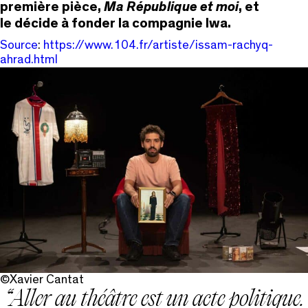
première pièce,
Ma République et moi
, et
le décide à fonder la compagnie Iwa.
Source
:
https://www.104.fr/artiste/issam-rachyq-
ahrad.html
©Xavier Cantat
Aller au théâtre est un acte politique.