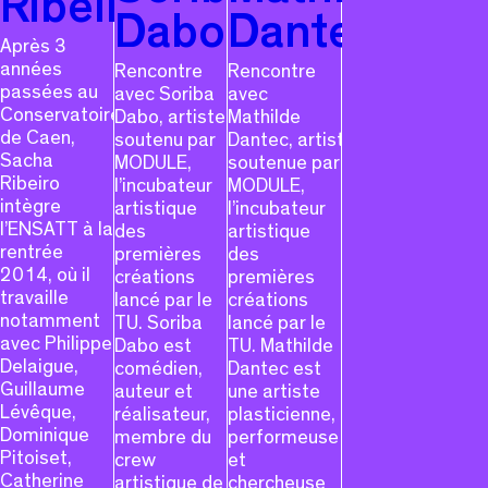
Ribeiro
Dabo
Dantec
Après 3
années
Rencontre
Rencontre
passées au
avec Soriba
avec
Conservatoire
Dabo, artiste
Mathilde
de Caen,
soutenu par
Dantec, artiste
Sacha
MODULE,
soutenue par
Ribeiro
l’incubateur
MODULE,
intègre
artistique
l’incubateur
l’ENSATT à la
des
artistique
rentrée
premières
des
2014, où il
créations
premières
travaille
lancé par le
créations
notamment
TU. Soriba
lancé par le
avec Philippe
Dabo est
TU. Mathilde
Delaigue,
comédien,
Dantec est
Guillaume
auteur et
une artiste
Lévêque,
réalisateur,
plasticienne,
Dominique
membre du
performeuse
Pitoiset,
crew
et
Catherine
artistique de
chercheuse