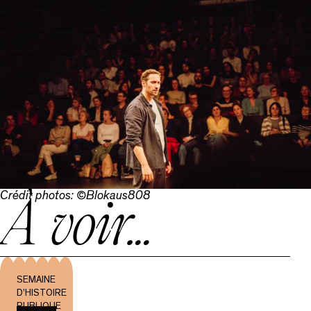
Crédit photos: ©Blokaus808
À voir…
SEMAINE
D’HISTOIRE
PUBLIQUE