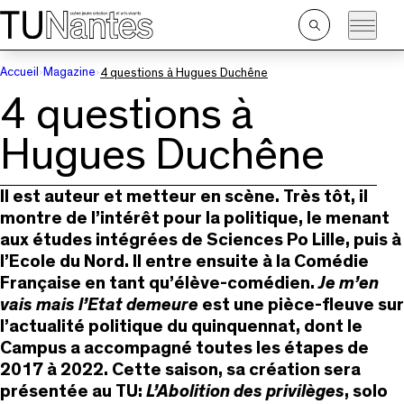
Passer directement à la navigation
Passer directement au contenu principal
Ouvrir
la
recherche
Accueil
Magazine
4 questions à Hugues Duchêne
4 questions à
Hugues Duchêne
Il est auteur et metteur en scène. Très tôt, il
montre de l’intérêt pour la politique, le menant
aux études intégrées de Sciences Po Lille, puis à
l’Ecole du Nord. Il entre ensuite à la Comédie
Française en tant qu’élève-comédien.
Je m’en
vais mais l’Etat demeure
est une pièce-fleuve sur
l’actualité politique du quinquennat, dont le
Campus a accompagné toutes les étapes de
2017 à 2022. Cette saison, sa création sera
présentée au TU:
L’Abolition des privilèges
, solo