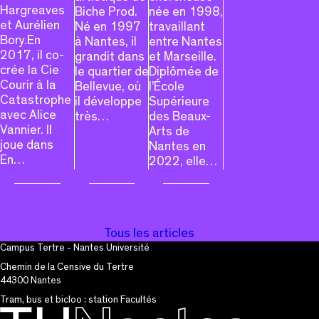
Hargreaves
Biche Prod.
née en 1998,
et Aurélien
Né en 1997
travaillant
Bory.En
à Nantes, il
entre Nantes
2017, il co-
grandit dans
et Marseille.
crée la Cie
le quartier de
Diplômée de
Courir à la
Bellevue, où
l’École
Catastrophe
il développe
Supérieure
avec Alice
très…
des Beaux-
Vannier. Il
Arts de
joue dans
Nantes en
En…
2022, elle…
Tous les articles
Campus Tertre - Nantes Université
Chemin de la Censive du Tertre
44300 Nantes
Tram, bus et bicloo : station Facultés