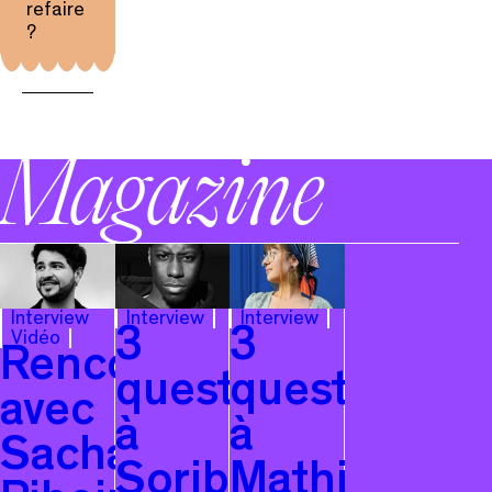
refaire
?
Magazine
Interview
Interview
Interview
3
3
Vidéo
Rencontre
questions
questions
avec
à
à
Sacha
Soriba
Mathilde