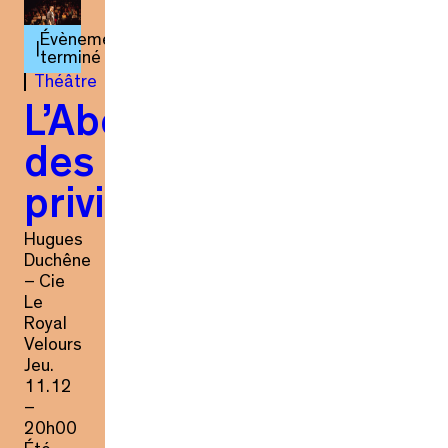
Évènement
terminé
Théâtre
L’Abolition
des
privilèges
Hugues
Duchêne
– Cie
Le
Royal
Velours
Jeu.
11.12
–
20h00