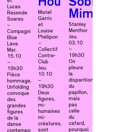
Houle
Sobre
et
Lucas
Mim
Muriel
Resende
Garric
Soares
Stanley
et
–
Menthor
Louise
Compagnie
Jeu.
Phélipon
Blue
03.10
–
Lava
–
Collectif
Mar.
19h30
Contre-
15.10
On
Club
–
pleure
Jeu.
19h30
la
10.10
Pièce
disparition
–
hommage,
du
19h30
Unfolding
papillon,
Deux
convoque
mais
figures,
des
pas
mi-
grandes
celle
humaines
figures
du
mi-
de la
cafard,
créatures,
danse
pourquoi
sont
contemporaine