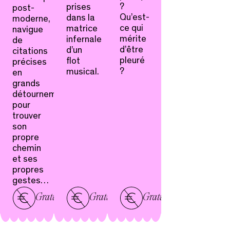
?
prises
post-
Qu’est-
dans la
moderne,
ce qui
matrice
navigue
mérite
infernale
de
d’être
d’un
citations
pleuré
flot
précises
?
musical.
en
grands
détournements
pour
trouver
son
propre
chemin
et ses
propres
gestes…
Gratuit
Gratuit
Gratuit