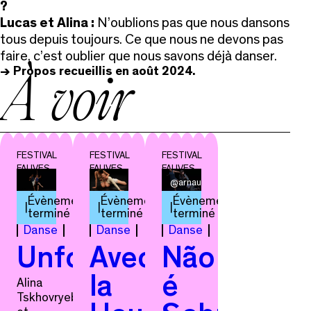
?
Lucas et Alina :
N’oublions pas que nous dansons
tous depuis toujours. Ce que nous ne devons pas
faire, c’est oublier que nous savons déjà danser.
-> Propos recueillis en août 2024.
À voir
FESTIVAL
FESTIVAL
FESTIVAL
FAUVES
FAUVES
FAUVES
@arnaudhie
Évènement
Évènement
Évènement
terminé
terminé
terminé
Danse
Danse
Danse
Unfolding
Avec
Não
la
é
Alina
Tskhovryebova