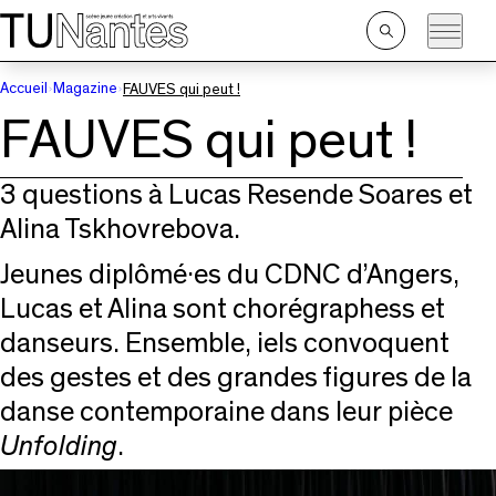
Passer directement à la navigation
Passer directement au contenu principal
Ouvrir
la
recherche
Accueil
Magazine
FAUVES qui peut !
FAUVES qui peut !
3 questions à Lucas Resende Soares et
Alina Tskhovrebova.
Jeunes diplômé·es du CDNC d’Angers,
Lucas et Alina sont chorégraphess et
danseurs. Ensemble, iels convoquent
des gestes et des grandes figures de la
danse contemporaine dans leur pièce
Unfolding
.