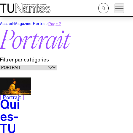
Passer directement à la navigation
Passer directement au contenu principal
Ouvrir
la
recherche
Accueil
Magazine
Portrait
Page 2
Portrait
Filtrer par catégories
Portrait
Qui
es-
TU