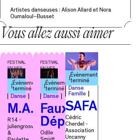
Artistes danseuses : Alison Allard et Nora
Oumaloul–Busset
Vous allez aussi aimer
FESTIVAL
FESTIVAL
FAUVES
FAUVES
Évènement
terminé
Évènement
Évènement
Danse
terminé
terminé
Famille
Danse
Danse
SAFARI
M.A.D.extended
Faux
Cédric
Départ
R14 -
Cherdel -
juliengrosvalet
Association
Odile
&
Uncanny
Smidt
Paulette