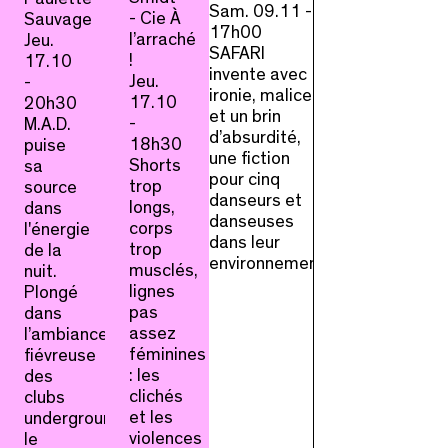
Sam. 09.11 -
- Cie À
Sauvage
17h00
l’arraché
Jeu.
SAFARI
!
17.10
invente avec
Jeu.
-
ironie, malice
17.10
20h30
et un brin
-
M.A.D.
d’absurdité,
18h30
puise
une fiction
Shorts
sa
pour cinq
trop
source
danseurs et
longs,
dans
danseuses
corps
l'énergie
dans leur
trop
de la
environnement.
musclés,
nuit.
lignes
Plongé
pas
dans
assez
l’ambiance
féminines
fiévreuse
: les
des
clichés
clubs
et les
underground,
violences
le