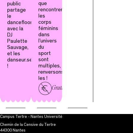
que
public
rencontrent
partage
les
le
corps
dancefloor
féminins
avec la
dans
DJ
l’univers
Paulette
du
Sauvage,
sport
et les
sont
danseur.ses
multiples,
!
renversons-
les !
Gratuit
Campus Tertre - Nantes Université
Chemin de la Censive du Tertre
44300 Nantes