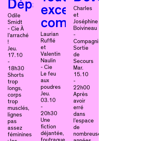
Départ
excentricités
Charles
et
Odile
comprises
Joséphine
Smidt
Boivineau
- Cie À
Laurian
-
l’arraché
Rufflé
Compagnie
!
et
Sortie
Jeu.
Valentin
de
17.10
Naulin
Secours
-
- Cie
Mar.
18h30
Le feu
15.10
Shorts
aux
-
trop
poudres
22h00
longs,
Jeu.
Après
corps
03.10
avoir
trop
-
erré
musclés,
20h30
dans
lignes
Une
l’espace
pas
fiction
de
assez
déjantée,
nombreuses
féminines
foutraque
années,