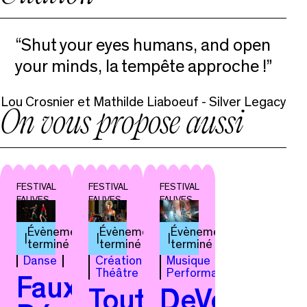
“Shut your eyes humans, and open
your minds, la tempête approche !”
Lou Crosnier et Mathilde Liaboeuf - Silver Legacy
On vous propose aussi
FESTIVAL
FESTIVAL
FESTIVAL
FAUVES
FAUVES
FAUVES
Évènement
Évènement
Évènement
terminé
terminé
terminé
Danse
Création
Musique
Théâtre
Performance
Faux
Toutes
DeVénus