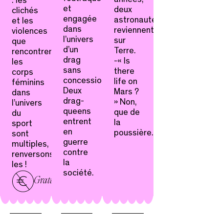
: les
et
deux
clichés
engagée
astronautes
et les
dans
reviennent
violences
l’univers
sur
que
d’un
Terre.
rencontrent
drag
-« Is
les
sans
there
corps
concession.
life on
féminins
Deux
Mars ?
dans
drag-
» Non,
l’univers
queens
que de
du
entrent
la
sport
en
poussière.
sont
guerre
multiples,
contre
renversons-
la
les !
société.
Gratuit