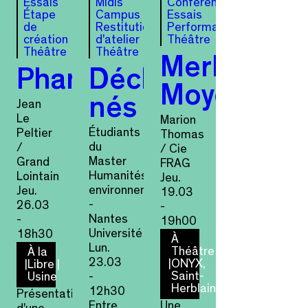
Essais
Midis
Conférence
Étape
Campus
Essais
de
Restitution
Performance
création
d'atelier
Théâtre
Théâtre
Théâtre
Merlu
Phantasia
Déchets-
Moyen
nés
Jean
Le
Marion
Étudiants
Peltier
Thomas
du
/
/ Cie
Master
Grand
FRAG
Humanités
Lointain
Jeu.
environnementales
Jeu.
19.03
-
26.03
-
Nantes
-
19h00
Université
18h30
À
Lun.
Théâtre
À la
23.03
ONYX,
Libre
Saint-
Usine
-
Herblain
12h30
Présentation
Entre
Une