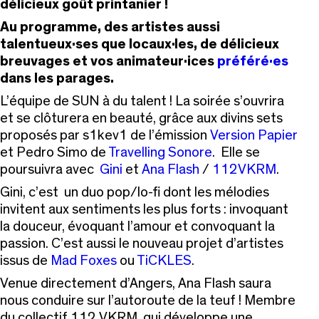
délicieux goût printanier !
Au programme, des artistes aussi
talentueux·ses que locaux·les, de délicieux
breuvages et vos animateur·ices
préféré·es
dans les parages.
L’équipe de SUN à du talent ! La soirée s’ouvrira
et se clôturera en beauté, grâce aux divins sets
proposés par s1kev1 de l’émission
Version Papier
et Pedro Simo de
Travelling Sonore
. Elle se
poursuivra avec
Gini
et
Ana Flash
/
112VKRM
.
Gini, c’est un duo pop/lo-fi dont les mélodies
invitent aux sentiments les plus forts : invoquant
la douceur, évoquant l’amour et convoquant la
passion. C’est aussi le nouveau projet d’artistes
issus de
Mad Foxes
ou
TiCKLES
.
Venue directement d’Angers, Ana Flash saura
nous conduire sur l’autoroute de la teuf ! Membre
du collectif 112 VKRM, qui développe une