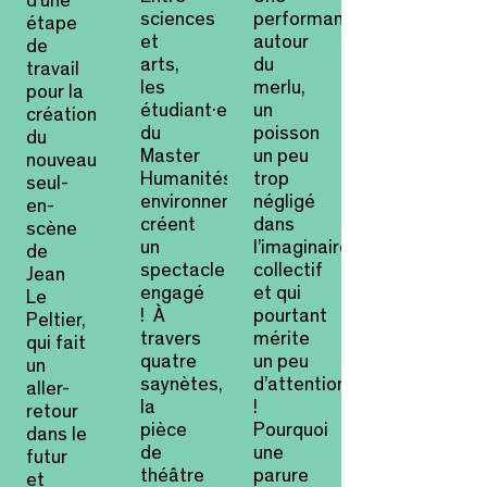
d'une
sciences
performance
étape
et
autour
de
arts,
du
travail
les
merlu,
pour la
étudiant·es
un
création
du
poisson
du
Master
un peu
nouveau
Humanités
trop
seul-
environnementales
négligé
en-
créent
dans
scène
un
l’imaginaire
de
spectacle
collectif
Jean
engagé
et qui
Le
! À
pourtant
Peltier,
travers
mérite
qui fait
quatre
un peu
un
saynètes,
d’attention
aller-
la
!
retour
pièce
Pourquoi
dans le
de
une
futur
théâtre
parure
et