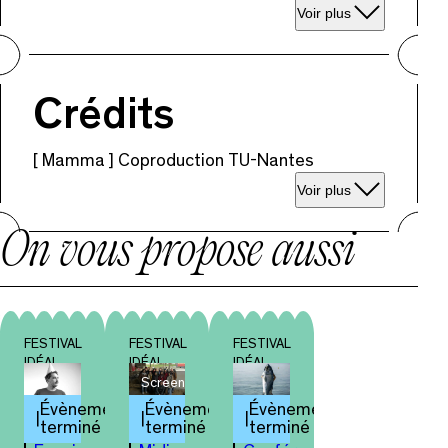
Voir plus
Crédits
[ Mamma ] Coproduction TU-Nantes
Voir plus
On vous propose aussi
FESTIVAL
FESTIVAL
FESTIVAL
IDÉAL
IDÉAL
IDÉAL
Screenshot
Évènement
Évènement
Évènement
terminé
terminé
terminé