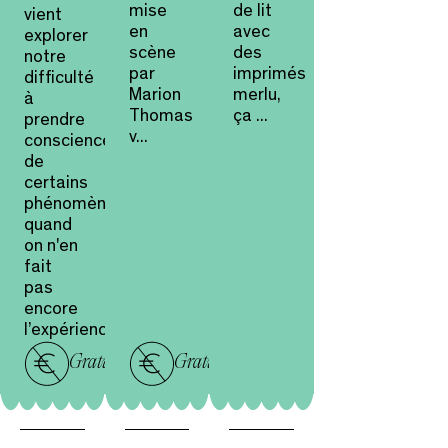
mise
de lit
vient
en
avec
explorer
scène
des
notre
par
imprimés
difficulté
Marion
merlu,
à
Thomas
ça ...
prendre
v...
conscience
de
certains
phénomènes
quand
on n'en
fait
pas
encore
l’expérience.
Gratuit
Gratuit