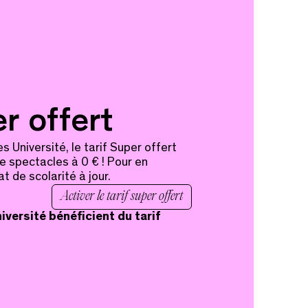
er offert
 Université, le tarif Super offert
e spectacles à 0 € ! Pour en
cat de scolarité à jour.
Activer le tarif super offert
iversité bénéficient du tarif