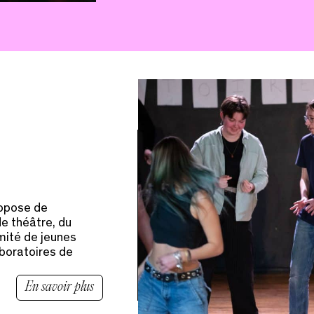
ropose de
de théâtre, du
mité de jeunes
boratoires de
En savoir plus