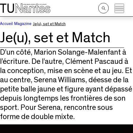
Passer directement à la navigation
Passer directement au contenu principal
Ouvrir
la
recherche
Accueil
Magazine
Je(u), set et Match
Je(u), set et Match
D’un côté, Marion Solange-Malenfant à
l’écriture. De l’autre, Clément Pascaud à
la conception, mise en scène et au jeu. Et
au centre, Serena Williams, déesse de la
petite balle jaune et figure ayant dépassé
depuis longtemps les frontières de son
sport. Pour Serena, rencontre sous
forme de double mixte.