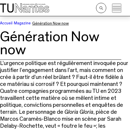
Passer directement à la navigation
Passer directement au contenu principal
Ouvrir
la
recherche
Accueil
Magazine
Génération Now now
Génération Now
now
L’urgence politique est régulièrement invoquée pour
justifier l’engagement dans l’art, mais comment on
crée à partir d’un réel brûlant ? Faut-il être fidèle à
ce matériau si corrosif ? Et pourquoi maintenant ?
Quatre compagnies programmées au TU en 2023
travaillent cette matière où se mêlent intime et
politique, convictions personnelles et enquêtes de
terrain. Le personnage de
Gloria Gloria
, pièce de
Marcos Caramès-Blanco mise en scène par Sarah
Delaby-Rochette, veut « foutre le feu »; les