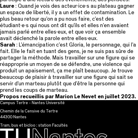
Laure
: Quand je vois des acteur·ice·s au plateau gagner
un espace de liberté, il y a un effet de contamination. Le
plus beau retour qu’on a pu nous faire, c’est des
étudiant·e·s qui nous ont dit qu’ils et elles n’en avaient
jamais parlé entre elles·eux, et que voir ça ensemble
avait déclenché la parole entre elles·eux.
Sarah
: L’émancipation c’est Gloria, le personnage, qui l’a
fait. Elle le fait en tuant des gens, je ne suis pas sûre de
partager la méthode. Mais travailler sur une figure qui se
réapproprie un moyen de se défendre, une violence qui
produit un apaisement, ça me plaît beaucoup. Je trouve
beaucoup de plaisir à travailler sur une figure qui sait se
servir d’un marteau plutôt que d’être la personne qui
prend les coups de marteau.
Propos recueillis par Marion Le Nevet en juillet 2023.
Campus Tertre - Nantes Université
Chemin de la Censive du Tertre
44300 Nantes
Tram, bus et bicloo : station Facultés