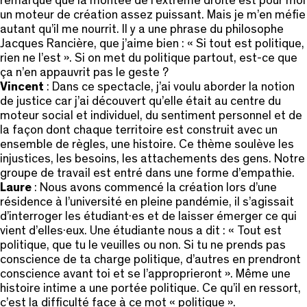
remarque que la montée de l’extrême droite est pour moi
un moteur de création assez puissant. Mais je m’en méfie
autant qu’il me nourrit. Il y a une phrase du philosophe
Jacques Rancière, que j’aime bien : « Si tout est politique,
rien ne l’est ». Si on met du politique partout, est-ce que
ça n’en appauvrit pas le geste ?
Vincent
: Dans ce spectacle, j’ai voulu aborder la notion
de justice car j’ai découvert qu’elle était au centre du
moteur social et individuel, du sentiment personnel et de
la façon dont chaque territoire est construit avec un
ensemble de règles, une histoire. Ce thème soulève les
injustices, les besoins, les attachements des gens. Notre
groupe de travail est entré dans une forme d’empathie.
Laure
: Nous avons commencé la création lors d’une
résidence à l’université en pleine pandémie, il s’agissait
d’interroger les étudiant·es et de laisser émerger ce qui
vient d’elles·eux. Une étudiante nous a dit : « Tout est
politique, que tu le veuilles ou non. Si tu ne prends pas
conscience de ta charge politique, d’autres en prendront
conscience avant toi et se l’approprieront ». Même une
histoire intime a une portée politique. Ce qu’il en ressort,
c’est la difficulté face à ce mot « politique ».