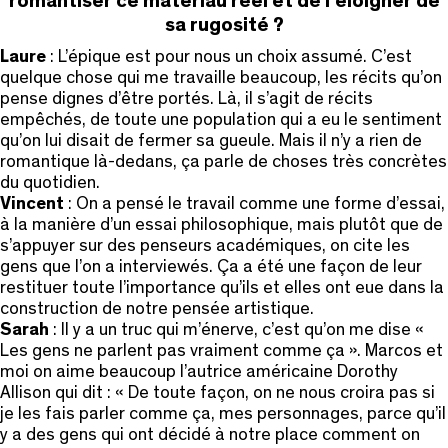
romantiser ce matériau réel et de l’éloigner de
sa rugosité ?
Laure
: L’épique est pour nous un choix assumé. C’est
quelque chose qui me travaille beaucoup, les récits qu’on
pense dignes d’être portés. Là, il s’agit de récits
empêchés, de toute une population qui a eu le sentiment
qu’on lui disait de fermer sa gueule. Mais il n’y a rien de
romantique là-dedans, ça parle de choses très concrètes
du quotidien.
Vincent
: On a pensé le travail comme une forme d’essai,
à la manière d’un essai philosophique, mais plutôt que de
s’appuyer sur des penseurs académiques, on cite les
gens que l’on a interviewés. Ça a été une façon de leur
restituer toute l’importance qu’ils et elles ont eue dans la
construction de notre pensée artistique.
Sarah
: Il y a un truc qui m’énerve, c’est qu’on me dise «
Les gens ne parlent pas vraiment comme ça ». Marcos et
moi on aime beaucoup l’autrice américaine Dorothy
Allison qui dit : « De toute façon, on ne nous croira pas si
je les fais parler comme ça, mes personnages, parce qu’il
y a des gens qui ont décidé à notre place comment on