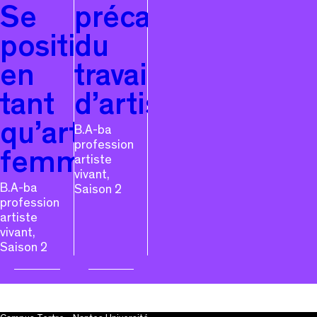
Se
précarité
positionner
du
en
travail
tant
d’artiste
qu’artiste
B.A-ba
profession
femme
artiste
vivant,
B.A-ba
Saison 2
profession
artiste
vivant,
Saison 2