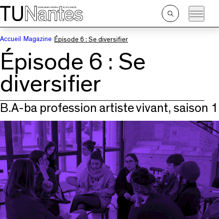
Passer directement à la navigation
Passer directement au contenu principal
Ouvrir
la
recherche
Accueil
Magazine
Épisode 6 : Se diversifier
Épisode 6 : Se
diversifier
B.A-ba profession artiste vivant, saison 1