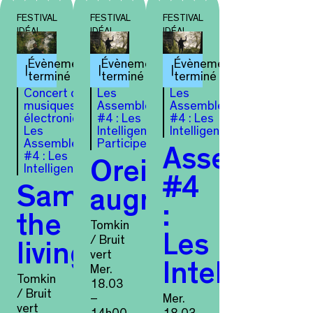
FESTIVAL
FESTIVAL
FESTIVAL
IDÉAL
IDÉAL
IDÉAL
Évènement
Évènement
Évènement
terminé
terminé
terminé
Concert de
Les
Les
musiques
Assemblées
Assemblées
électroniques
#4 : Les
#4 : Les
Les
Intelligences
Intelligences
Assemblées
Participer
Assemblé
#4 : Les
Oreilles
Intelligences
#4
Sampling
augmentées
:
the
Tomkin
Les
/ Bruit
living
vert
Intelligenc
Mer.
Tomkin
18.03
/ Bruit
–
Mer.
vert