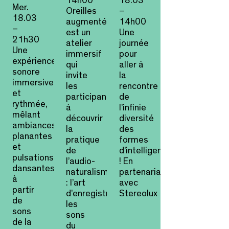
14h00
18.03
Mer.
Oreilles
–
18.03
augmentées
14h00
–
est un
Une
21h30
atelier
journée
Une
immersif
pour
expérience
qui
aller à
sonore
invite
la
immersive
les
rencontre
et
participant·es
de
rythmée,
à
l’infinie
mêlant
découvrir
diversité
ambiances
la
des
planantes
pratique
formes
et
de
d’intelligence
pulsations
l’audio-
! En
dansantes
naturalisme
partenariat
à
: l’art
avec
partir
d’enregistrer
Stereolux
de
les
sons
sons
de la
du