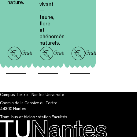
nature.
vivant
—
faune,
flore
et
phénomènes
naturels.
Gratuit
Gratuit
Gratuit
Campus Tertre - Nantes Université
Chemin de la Censive du Tertre
44300 Nantes
Tram, bus et bicloo : station Facultés