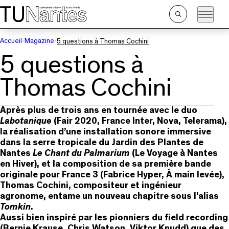
Passer directement à la navigation
Passer directement au contenu principal
Ouvrir
la
recherche
Accueil
Magazine
5 questions à Thomas Cochini
5 questions à
Thomas Cochini
Après plus de trois ans en tournée avec le duo
Labotanique
(Fair 2020, France Inter, Nova, Telerama),
la réalisation d’une installation sonore immersive
dans la serre tropicale du Jardin des Plantes de
Nantes
Le Chant du Palmarium
(Le Voyage à Nantes
en Hiver), et la composition de sa première bande
originale pour France 3 (Fabrice Hyper, À main levée),
Thomas Cochini, compositeur et ingénieur
agronome, entame un nouveau chapitre sous l’alias
Tomkin
.
Aussi bien inspiré par les pionniers du field recording
(Bernie Krause, Chris Watson, Viktor Knudd) que des