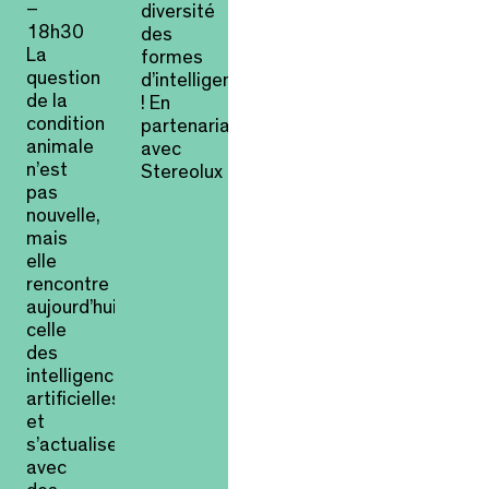
–
diversité
18h30
des
La
formes
question
d’intelligence
de la
! En
condition
partenariat
animale
avec
n’est
Stereolux
pas
nouvelle,
mais
elle
rencontre
aujourd’hui
celle
des
intelligences
artificielles
et
s’actualise
avec