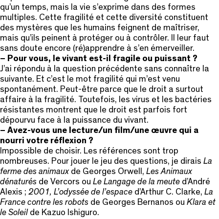
qu’un temps, mais la vie s’exprime dans des formes
multiples. Cette fragilité et cette diversité constituent
des mystères que les humains feignent de maîtriser,
mais qu’ils peinent à protéger ou à contrôler. Il leur faut
sans doute encore (ré)apprendre à s’en émerveiller.
– Pour vous, le vivant est-il fragile ou puissant ?
J’ai répondu à la question précédente sans connaître la
suivante. Et c’est le mot fragilité qui m’est venu
spontanément. Peut-être parce que le droit a surtout
affaire à la fragilité. Toutefois, les virus et les bactéries
résistantes montrent que le droit est parfois fort
dépourvu face à la puissance du vivant.
– Avez-vous une lecture/un film/une œuvre qui a
nourri votre réflexion ?
Impossible de choisir. Les références sont trop
nombreuses. Pour jouer le jeu des questions, je dirais
La
ferme des animaux
de Georges Orwell,
Les Animaux
dénaturés
de Vercors ou
Le Langage de la meute
d’André
Alexis ;
2001, L’odyssée de l’espace
d’Arthur C. Clarke,
La
France contre les robots
de Georges Bernanos ou
Klara et
le Soleil
de Kazuo Ishiguro.