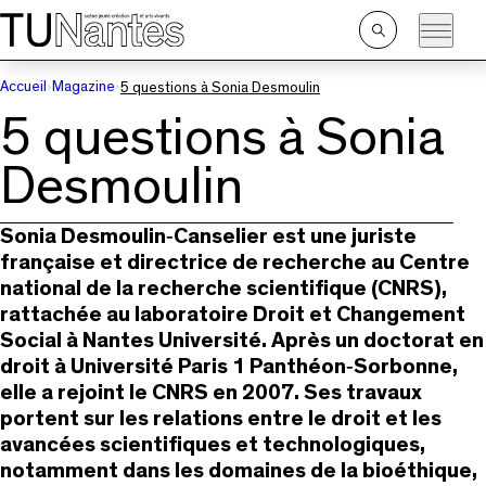
Passer directement à la navigation
Passer directement au contenu principal
Ouvrir
la
recherche
Accueil
Magazine
5 questions à Sonia Desmoulin
5 questions à Sonia
Desmoulin
Sonia Desmoulin‑Canselier est une juriste
française et directrice de recherche au Centre
national de la recherche scientifique (CNRS),
rattachée au laboratoire Droit et Changement
Social à Nantes Université. Après un doctorat en
droit à Université Paris 1 Panthéon‑Sorbonne,
elle a rejoint le CNRS en 2007. Ses travaux
portent sur les relations entre le droit et les
avancées scientifiques et technologiques,
notamment dans les domaines de la bioéthique,