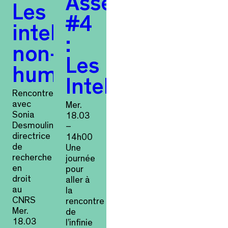
Assemblée
Les
#4
intelligences
:
non-
Les
humaines
Intelligences
Rencontre
avec
Mer.
Sonia
18.03
Desmoulin,
–
directrice
14h00
de
Une
recherche
journée
en
pour
droit
aller à
au
la
CNRS
rencontre
Mer.
de
18.03
l’infinie