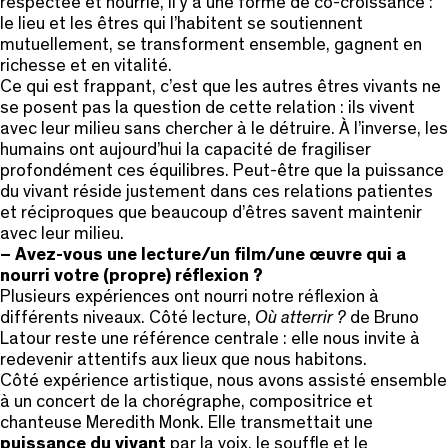
respectée et nourrie, il y a une forme de co-croissance :
le lieu et les êtres qui l’habitent se soutiennent
mutuellement, se transforment ensemble, gagnent en
richesse et en vitalité.
Ce qui est frappant, c’est que les autres êtres vivants ne
se posent pas la question de cette relation : ils vivent
avec leur milieu sans chercher à le détruire. À l’inverse, les
humains ont aujourd’hui la capacité de fragiliser
profondément ces équilibres. Peut-être que la puissance
du vivant réside justement dans ces relations patientes
et réciproques que beaucoup d’êtres savent maintenir
avec leur milieu.
– Avez-vous une lecture/un film/une œuvre qui a
nourri votre (propre) réflexion ?
Plusieurs expériences ont nourri notre réflexion à
différents niveaux. Côté lecture,
Où atterrir ?
de Bruno
Latour reste une référence centrale : elle nous invite à
redevenir attentifs aux lieux que nous habitons.
Côté expérience artistique, nous avons assisté ensemble
à un concert de la chorégraphe, compositrice et
chanteuse Meredith Monk. Elle transmettait une
puissance du vivant
par la voix, le souffle et le