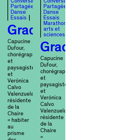
Conversation
Conversation
Partagée
Partagée
Danse
Danse
Essais
Essais
Marathon
Gradiver
arts et
sciences
Capucine
Gradiver
Dufour,
chorégraphe
Capucine
et
Dufour,
paysagiste,
chorégraphe
et
et
Verónica
paysagiste,
Calvo
et
Valenzuela,
Verónica
résidente
Calvo
de la
Valenzuela,
Chaire
résidente
« habiter
de la
au
Chaire
prisme
«
des