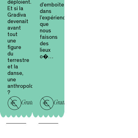
déploient.
d’emboitement
Et si la
dans
Gradiva
l’expérience
devenait
que
avant
nous
tout
faisons
une
des
figure
lieux
du
o�…
terrestre
et la
danse,
une
anthropologie
?
Gratuit
Gratuit