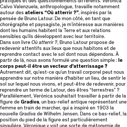
pratiques et des questionnements différents. Verónica
Calvo Valenzuela, anthropologue, travaille notamment
autour des
ateliers “Où atterrir ?”
, inspirés par la
pensée de Bruno Latour. De mon côté, en tant que
chorégraphe et paysagiste, je m’intéresse aux manières
dont les humains habitent la Terre et aux relations
sensibles qu’ils développent avec leur territoire.
Dans son livre
Où atterrir ?
, Bruno Latour propose de
redevenir attentifs aux lieux que nous habitons et de
reprendre contact avec le sol dont nous dépendons. À
partir de là, nous avons formulé une question simple :
le
corps peut-il être un vecteur d’atterrissage ?
Autrement dit, qu’est-ce qu’un travail corporel peut nous
apprendre sur notre manière d’habiter un lieu, de sentir le
sol sur lequel nous vivons, et peut-être de redevenir, pour
reprendre un terme de Latour, des êtres “terrestres” ?
Parallèlement, Verónica souhaitait travailler à partir de la
figure de
Gradiva
, un bas-relief antique représentant une
femme en train de marcher, qui a inspiré en 1903 la
nouvelle
Gradiva
de Wilhelm Jensen. Dans ce bas-relief, la
position du pied de la figure est particulièrement
singulière. Véronique y voit une sorte de métonymie de