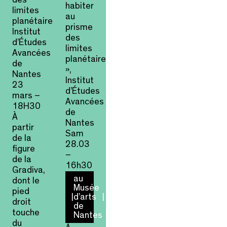
habiter
limites
au
planétaires »,
prisme
Institut
des
d’Études
limites
Avancées
planétaires
de
»,
Nantes
Institut
23
d’Études
mars –
Avancées
18H30
de
À
Nantes
partir
Sam
de la
28.03
figure
–
de la
16h30
Gradiva,
au
dont le
Musée
pied
d’arts
droit
de
touche
Nantes
du