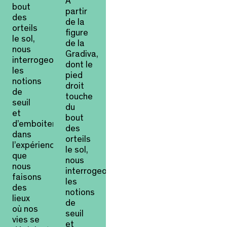
À
bout
partir
des
de la
orteils
figure
le sol,
de la
nous
Gradiva,
interrogeons
dont le
les
pied
notions
droit
de
touche
seuil
du
et
bout
d’emboitement
des
dans
orteils
l’expérience
le sol,
que
nous
nous
interrogeons
faisons
les
des
notions
lieux
de
où nos
seuil
vies se
et