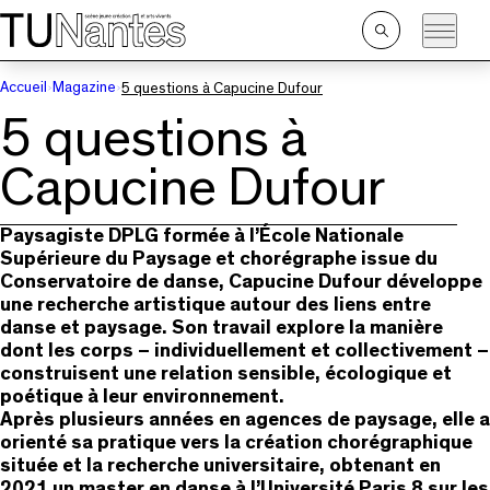
Passer directement à la navigation
Passer directement au contenu principal
Ouvrir
la
recherche
Accueil
Magazine
5 questions à Capucine Dufour
5 questions à
Capucine Dufour
Paysagiste DPLG formée à l’École Nationale
Supérieure du Paysage et chorégraphe issue du
Conservatoire de danse, Capucine Dufour développe
une recherche artistique autour des liens entre
danse et paysage. Son travail explore la manière
dont les corps – individuellement et collectivement –
construisent une relation sensible, écologique et
poétique à leur environnement.
Après plusieurs années en agences de paysage, elle a
orienté sa pratique vers la création chorégraphique
située et la recherche universitaire, obtenant en
2021 un master en danse à l’Université Paris 8 sur les