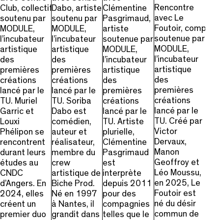
Rencontre
Club, collectif
Dabo, artiste
Clémentine
avec Le
soutenu par
soutenu par
Pasgrimaud,
Foutoir, compagn
MODULE,
MODULE,
artiste
soutenue par
l’incubateur
l’incubateur
soutenue par
MODULE,
artistique
artistique
MODULE,
l’incubateur
des
des
l’incubateur
artistique
premières
premières
artistique
des
créations
créations
des
premières
lancé par le
lancé par le
premières
créations
TU. Muriel
TU. Soriba
créations
lancé par le
Garric et
Dabo est
lancé par le
TU. Créé par
Louxi
comédien,
TU. Artiste
Victor
Phélipon se
auteur et
plurielle,
Dervaux,
rencontrent
réalisateur,
Clémentine
Manon
durant leurs
membre du
Pasgrimaud
Geoffroy et
études au
crew
est
Léo Moussu,
CNDC
artistique de
interprète
en 2025, Le
d’Angers. En
Biche Prod.
depuis 2011
Foutoir est
2024, elles
Né en 1997
pour des
né du désir
créent un
à Nantes, il
compagnies
commun de
premier duo
grandit dans
telles que le