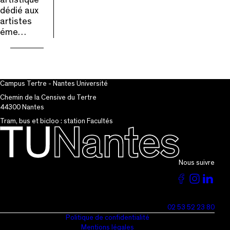
artistique
dédié aux
artistes
éme…
Campus Tertre - Nantes Université
Chemin de la Censive du Tertre
44300 Nantes
Tram, bus et bicloo : station Facultés
Nous suivre
Voir
Voir
Vo
la
la
la
02 53 52 23 80
page
page
pa
Politique de confidentialité
Mentions légales