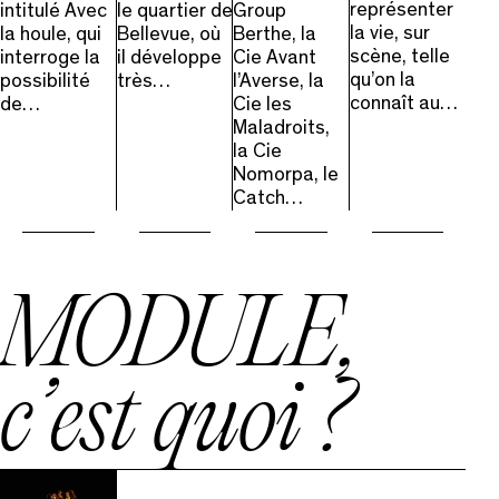
représenter
intitulé Avec
le quartier de
Group
la vie, sur
la houle, qui
Bellevue, où
Berthe, la
scène, telle
interroge la
il développe
Cie Avant
qu’on la
possibilité
très…
l’Averse, la
connaît au…
de…
Cie les
Maladroits,
la Cie
Nomorpa, le
Catch…
MODULE,
c’est quoi ?