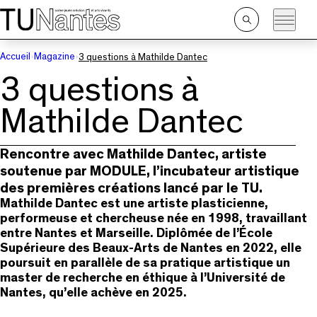
Passer directement à la navigation
Passer directement au contenu principal
Ouvrir
la
recherche
Accueil
Magazine
3 questions à Mathilde Dantec
3 questions à
Mathilde Dantec
Rencontre avec Mathilde Dantec, artiste
soutenue par MODULE, l’incubateur artistique
des premières créations lancé par le TU.
Mathilde Dantec est une artiste plasticienne,
performeuse et chercheuse née en 1998, travaillant
entre Nantes et Marseille. Diplômée de l’École
Supérieure des Beaux-Arts de Nantes en 2022, elle
poursuit en parallèle de sa pratique artistique un
master de recherche en éthique à l’Université de
Nantes, qu’elle achève en 2025.