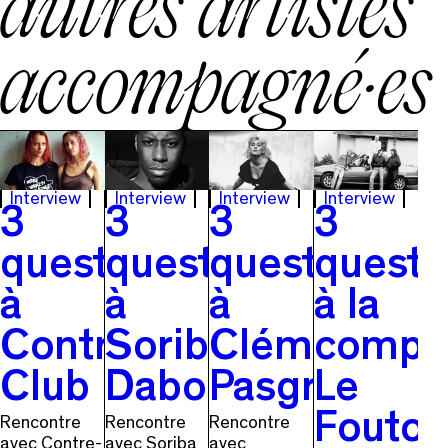
autres artistes
accompagné·es
Interview
Interview
Interview
Interview
3
3
3
3
questions
questions
questions
questi
à
à
à
à la
Contre-
Soriba
Clémentine
compa
Club
Dabo
Pasgrimaud
Le
Foutoi
Rencontre
Rencontre
Rencontre
avec Contre-
avec Soriba
avec