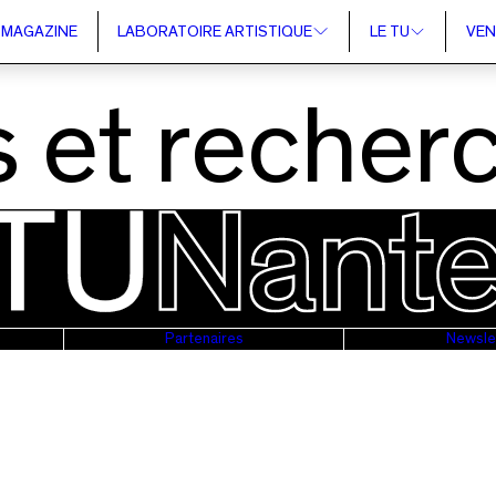
MAGAZINE
LABORATOIRE ARTISTIQUE
LE TU
VEN
 et recher
Partenaires
Newsle