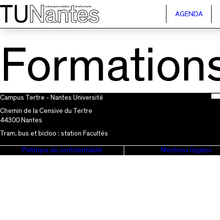
Passer directement à la navigation
Passer directement au contenu principal
AGENDA
Formations
Campus Tertre - Nantes Université
Chemin de la Censive du Tertre
44300 Nantes
Tram, bus et bicloo : station Facultés
Politique de confidentialité
Mentions légales