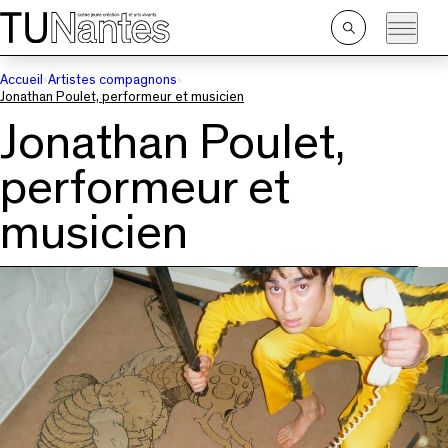
Passer directement à la navigation
Passer directement au contenu principal
Ouvrir
la
recherche
Accueil
Artistes compagnons
Jonathan Poulet, performeur et musicien
Jonathan Poulet,
performeur et
musicien