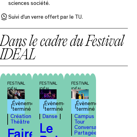
sciences société.
Suivi d'un verre offert par le TU.
Dans le cadre du Festival
IDÉAL
FESTIVAL
FESTIVAL
FESTIVAL
IDÉAL
IDÉAL
IDÉAL
Évènement
Évènement
Évènement
terminé
terminé
terminé
Création
Danse
Campus
Théâtre
Tour
Le
Conversation
Faire
Partagée