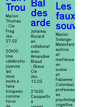
Bal
Les
Troupeau
des
faux-
Marion
ardentes
Thomas
souvenirs
- Cie
Frag
Johanna
Marion
Jeu.
Rocard
Solange-
27.02
en
Malenfant,
-
collaboration
autrice
20h00
avec
et
Une
Amandine
metteuse
célébration
Braud
en
joyeuse
- Brave
scène
qui
Cie
et
nous
Jeu.
Fabienne
invite à
13.03
Colombel,
faire
-
professeure
troupeau
21h30
en
comme
Casquettes
psychologie
force
à
cognitive
de
cornes,