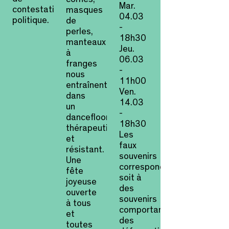
Mar.
contestation
masques
04.03
politique.
de
-
perles,
18h30
manteaux
Jeu.
à
06.03
franges
-
nous
11h00
entraînent
Ven.
dans
14.03
un
-
dancefloor
18h30
thérapeutique
Les
et
faux
résistant.
souvenirs
Une
correspondent
fête
soit à
joyeuse
des
ouverte
souvenirs
à tous
comportant
et
des
toutes