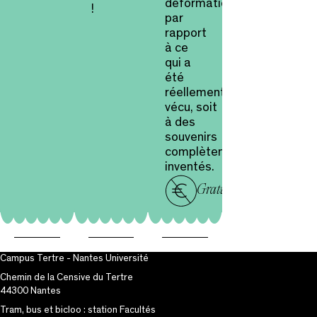
déformations
!
par
rapport
à ce
qui a
été
réellement
vécu, soit
à des
souvenirs
complètement
inventés.
Gratuit
Campus Tertre - Nantes Université
Chemin de la Censive du Tertre
44300 Nantes
Tram, bus et bicloo : station Facultés