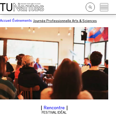
Passer directement à la navigation
Passer directement au contenu principal
Ouvrir
la
recherche
Accueil
Événements
Journée Professionnelle Arts & Sciences
Rencontre
FESTIVAL IDÉAL