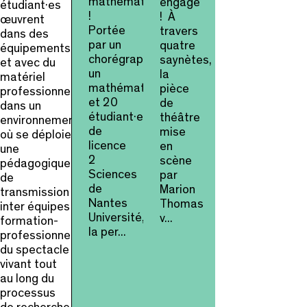
mathématiques
engagé
étudiant·es
!
! À
œuvrent
Portée
travers
dans des
par un
quatre
équipements
chorégraphe,
saynètes,
et avec du
un
la
matériel
mathématicien
pièce
professionnel
et 20
de
dans un
étudiant·es
théâtre
environnement
de
mise
où se déploie
licence
en
une
2
scène
pédagogique
Sciences
par
de
de
Marion
transmission
Nantes
Thomas
inter équipes
Université,
v...
formation-
la per...
professionnels
du spectacle
vivant tout
au long du
processus