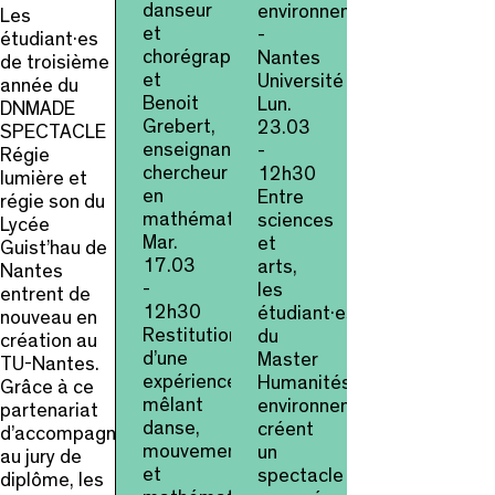
danseur
environnementales
Les
et
-
étudiant·es
chorégraphe,
Nantes
de troisième
et
Université
année du
Benoit
Lun.
DNMADE
Grebert,
23.03
SPECTACLE
enseignant-
-
Régie
chercheur
12h30
lumière et
en
Entre
régie son du
mathématiques
sciences
Lycée
Mar.
et
Guist’hau de
17.03
arts,
Nantes
-
les
entrent de
12h30
étudiant·es
nouveau en
Restitution
du
création au
d’une
Master
TU-Nantes.
expérience
Humanités
Grâce à ce
mêlant
environnementales
partenariat
danse,
créent
d’accompagnement
mouvements
un
au jury de
et
spectacle
diplôme, les