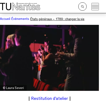
Passer directement à la navigation
Passer directement au contenu principal
Ouvrir
la
recherche
Accueil
Événements
États généraux – 1789 : changer la vie
© Laura Severi
Restitution d'atelier