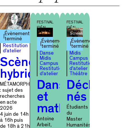
FESTIVAL
FESTIVAL
IDÉAL
IDÉAL
Évènement
Screenshot
terminé
Évènement
Évènement
Restitution
terminé
terminé
d'atelier
Danse
Midis
Midis
Campus
Scènes
Campus
Restitution
Restitution
d'atelier
hybrides
d'atelier
Théâtre
Danse
Déchets-
MÉTAMORPHOSE.S
: sujet des
et
nés
recherches
en acte
mathémathique
Étudiants
2026
du
4 juin de 14h
Antoine
Master
à 16h puis
Arbeit,
Humanités
de 18h à 21h