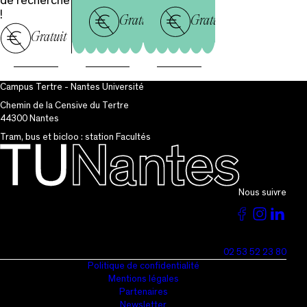
de recherche
!
Gratuit
Gratuit
Gratuit
Campus Tertre - Nantes Université
Chemin de la Censive du Tertre
44300 Nantes
Tram, bus et bicloo : station Facultés
Nous suivre
Voir
Voir
Vo
la
la
la
02 53 52 23 80
page
page
pa
Politique de confidentialité
Mentions légales
du
du
du
Partenaires
Newsletter