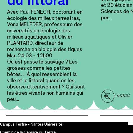
du littoral
et 20 étudian
Sciences de N
Avec Paul FENECH, doctorant en
per...
écologie des milieux terrestres,
Vona MELEDER, professeure des
universités en écologie des
milieux aquatiques et Olivier
PLANTARD, directeur de
recherche en biologie des tiques
Mar. 24.03 - 12h00
Où est passé le sauvage ? Les
grosses comme les petites
bêtes… À quoi ressemblent la
ville et le littoral quand on les
observe attentivement ? Qui sont
les êtres vivants non humains qui
Gratuit
peu...
Campus Tertre - Nantes Université
Chemin de la Censive du Tertre