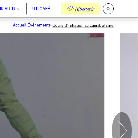
IR AU TU
UT-CAFÉ
Billetterie
Ouvrir
la
recherche
Accueil
Événements
Cours d’initiation au cannibalisme