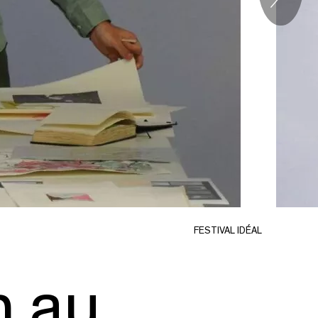
S
FESTIVAL IDÉAL
n au