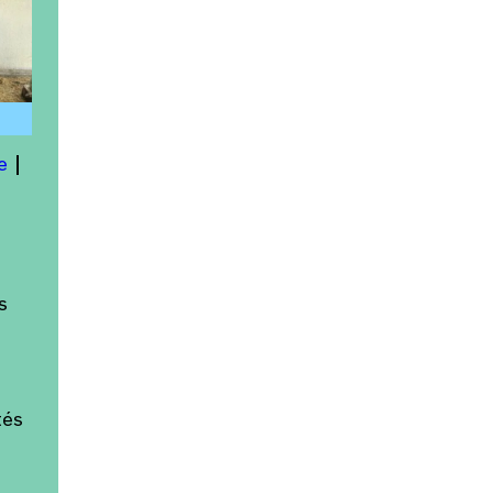
e
s
tés