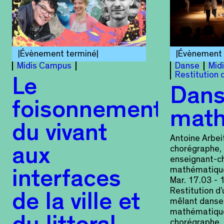
Évènement terminé
Évènement 
Midis Campus
Danse
Mid
Restitution d
Le
Dans
foisonnement
math
du vivant
Antoine Arbei
chorégraphe, 
aux
enseignant-c
mathématiqu
interfaces
Mar. 17.03 -
Restitution d
de la ville et
mêlant danse
mathématique
chorégraphe,