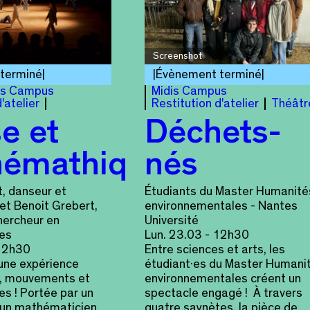
Screenshot
terminé
Évènement terminé
is Campus
Midis Campus
'atelier
Restitution d'atelier
Théâtr
e et
Déchets-
émathiques
nés
t, danseur et
Étudiants du Master Humanité
et Benoit Grebert,
environnementales - Nantes
hercheur en
Université
es
Lun. 23.03 - 12h30
 12h30
Entre sciences et arts, les
’une expérience
étudiant·es du Master Humani
, mouvements et
environnementales créent un
s ! Portée par un
spectacle engagé ! À travers
 un mathématicien
quatre saynètes, la pièce de