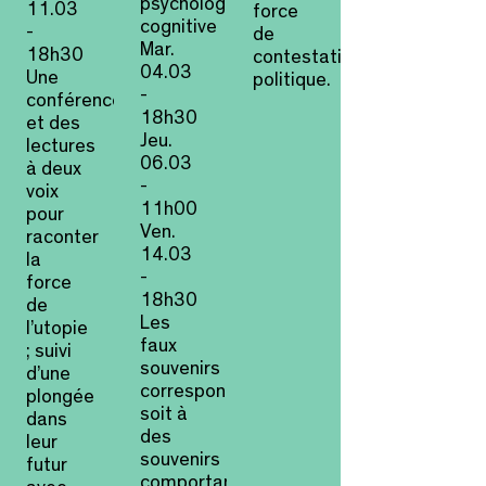
psychologie
11.03
force
cognitive
-
de
Mar.
18h30
contestation
04.03
Une
politique.
-
conférence
18h30
et des
Jeu.
lectures
06.03
à deux
-
voix
11h00
pour
Ven.
raconter
14.03
la
-
force
18h30
de
Les
l’utopie
faux
; suivi
souvenirs
d’une
correspondent
plongée
soit à
dans
des
leur
souvenirs
futur
comportant