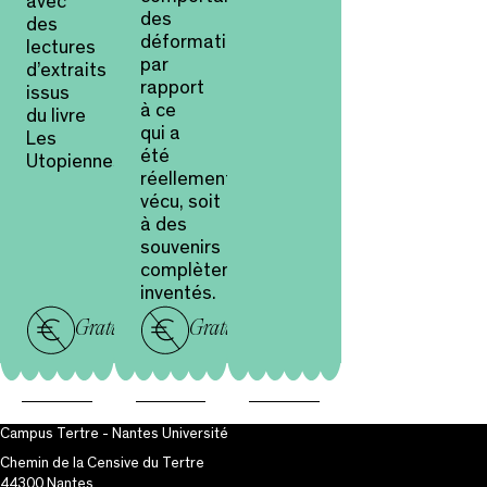
avec
des
des
déformations
lectures
par
d’extraits
rapport
issus
à ce
du livre
qui a
Les
été
Utopiennes
réellement
vécu, soit
à des
souvenirs
complètement
inventés.
Gratuit
Gratuit
Campus Tertre - Nantes Université
Chemin de la Censive du Tertre
44300 Nantes