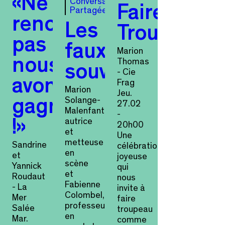
« Ne
Conversation
Faire
Partagée
renoncez
Les
Troupeau
pas
faux-
Marion
nous
Thomas
souvenirs
- Cie
avons
Frag
Marion
Jeu.
Solange-
gagné
27.02
Malenfant,
-
autrice
! »
20h00
et
Une
metteuse
Sandrine
célébration
en
et
joyeuse
scène
Yannick
qui
et
Roudaut
nous
Fabienne
- La
invite à
Colombel,
Mer
faire
professeure
Salée
troupeau
en
Mar.
comme