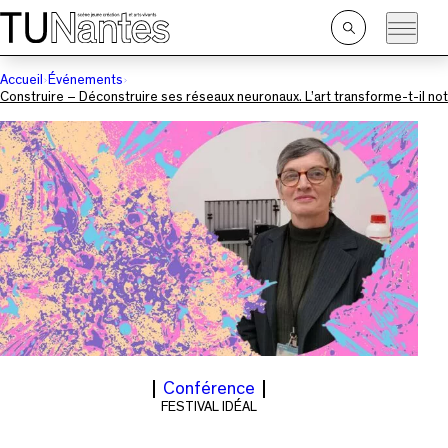
Passer directement à la navigation
Passer directement au contenu principal
Ouvrir
la
recherche
Accueil
Événements
Construire – Déconstruire ses réseaux neuronaux. L’art transforme-t-il no
Conférence
FESTIVAL IDÉAL