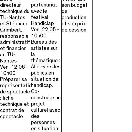
partenariat
directeur
son budget
avec le
technique du
de
festival
TU-Nantes
production
Handiclap
et Stéphane
et son prix
Ven. 22.05 -
Grimbert,
de cession
10h00
responsable
Bureau des
administratif
artistes sur
et financier
la
au TU-
thématique :
Nantes
Aller-vers les
Ven. 12.06 -
publics en
10h00
situation de
Préparer sa
handicap.
représentation
Co-
de spectacle
construire un
: fiche
projet
technique et
culturel avec
contrat de
des
spectacle
personnes
en situation