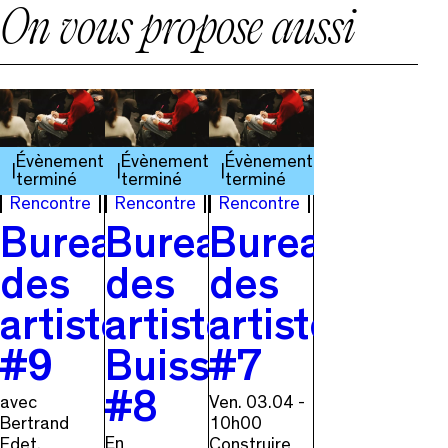
On vous propose aussi
Évènement
Évènement
Évènement
terminé
terminé
terminé
Rencontre
Rencontre
Rencontre
Bureau
Bureau
Bureau
des
des
des
artistes
artistes
artistes
#9
Buissonnier
#7
#8
avec
Ven. 03.04 -
Bertrand
10h00
En
Edet,
Construire