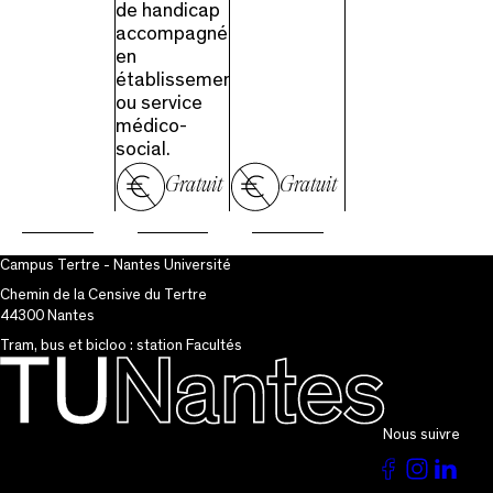
de handicap
accompagnées
en
établissement
ou service
médico-
social.
Gratuit
Gratuit
Campus Tertre - Nantes Université
Chemin de la Censive du Tertre
44300 Nantes
Tram, bus et bicloo : station Facultés
Nous suivre
Voir
Voir
Vo