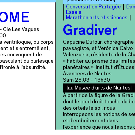
Conversation Partagée
Da
Essais
OME
Marathon arts et sciences
Gradiver
- Cie Les Vagues
h00
a ventriloquie, où corps
Capucine Dufour, chorégraphe
ient et s’entremêlent,
paysagiste, et Verónica Calvo
ides convoquent de
Valenzuela, résidente de la Ch
, basculant du burlesque
« habiter au prisme des limite
l'ironie à l'absurdité.
planétaires », Institut d’Études
Avancées de Nantes
Sam 28.03 - 16h30
au Musée d'arts de Nantes
À partir de la figure de la Gradi
dont le pied droit touche du bo
des orteils le sol, nous
interrogeons les notions de seu
et d’emboitement dans
l’expérience que nous faisons 
lieux o�...