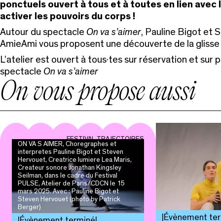
ponctuels ouvert à tous et à toutes en lien avec
activer les pouvoirs du corps !
Autour du spectacle
On va s’aimer
, Pauline Bigot et 
AmieAmi vous proposent une découverte de la glisse 
L’atelier est ouvert à tous·tes sur réservation et sur p
spectacle
On va s’aimer
On vous propose aussi
FESTIVAL TRAJECTOIRES
ON VA S AIMER, Choregraphes et
interpretes Pauline Bigot et Steven
Hervouet, Creatrice lumiere Lea Maris,
Createur sonore Jonathan Kingsley
Seilman, dans le cadre du Festival
PULSE, Atelier de Paris/CDCN le 15
mars 2025. Avec : Pauline Bigot et
Steven Hervouet (photo by Patrick
Berger)
Évènement te
Évènement terminé